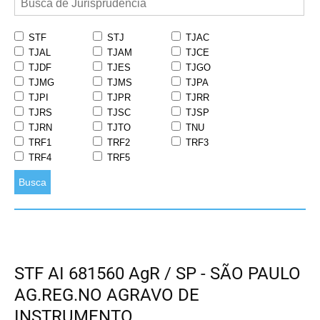
STF
STJ
TJAC
TJAL
TJAM
TJCE
TJDF
TJES
TJGO
TJMG
TJMS
TJPA
TJPI
TJPR
TJRR
TJRS
TJSC
TJSP
TJRN
TJTO
TNU
TRF1
TRF2
TRF3
TRF4
TRF5
Busca
STF AI 681560 AgR / SP - SÃO PAULO
AG.REG.NO AGRAVO DE
INSTRUMENTO