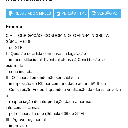
RESULTADO SIMPLES
VERSÃO HTML
VERSÃO PDF
Ementa
CIVIL. OBRIGAÇÃO. CONDOMÍNIO. OFENSA INDIRETA. 
SÚMULA 636

   do STF.

I - Questão decidida com base na legislação

   infraconstitucional. Eventual ofensa à Constituição, se 
ocorrente,

   seria indireta.

II - O Tribunal entende não ser cabível a

   interposição de RE por contrariedade ao art. 5º, II, da

   Constituição Federal, quando a verificação da ofensa envolva 
a

   reapreciação de interpretação dada a normas 
infraconstitucionais

   pelo Tribunal a quo (Súmula 636 do STF).

III - Agravo regimental

   improvido.