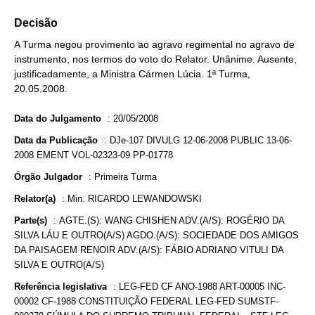
Decisão
A Turma negou provimento ao agravo regimental no agravo de
instrumento, nos termos do voto do Relator. Unânime. Ausente,
justificadamente, a Ministra Cármen Lúcia. 1ª Turma,
20.05.2008.
Data do Julgamento
:
20/05/2008
Data da Publicação
:
DJe-107 DIVULG 12-06-2008 PUBLIC 13-06-
2008 EMENT VOL-02323-09 PP-01778
Órgão Julgador
:
Primeira Turma
Relator(a)
:
Min. RICARDO LEWANDOWSKI
Parte(s)
:
AGTE.(S): WANG CHISHEN ADV.(A/S): ROGÉRIO DA
SILVA LÁU E OUTRO(A/S) AGDO.(A/S): SOCIEDADE DOS AMIGOS
DA PAISAGEM RENOIR ADV.(A/S): FÁBIO ADRIANO VITULI DA
SILVA E OUTRO(A/S)
Referência legislativa
:
LEG-FED CF ANO-1988 ART-00005 INC-
00002 CF-1988 CONSTITUIÇÃO FEDERAL LEG-FED SUMSTF-