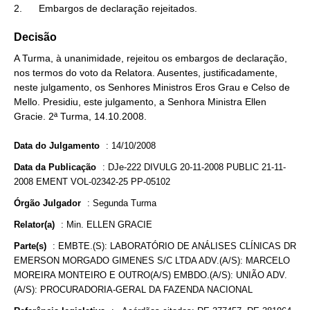
2.      Embargos de declaração rejeitados.
Decisão
A Turma, à unanimidade, rejeitou os embargos de declaração,
nos termos do voto da Relatora. Ausentes, justificadamente,
neste julgamento, os Senhores Ministros Eros Grau e Celso de
Mello. Presidiu, este julgamento, a Senhora Ministra Ellen
Gracie. 2ª Turma, 14.10.2008.
Data do Julgamento
:
14/10/2008
Data da Publicação
:
DJe-222 DIVULG 20-11-2008 PUBLIC 21-11-
2008 EMENT VOL-02342-25 PP-05102
Órgão Julgador
:
Segunda Turma
Relator(a)
:
Min. ELLEN GRACIE
Parte(s)
:
EMBTE.(S): LABORATÓRIO DE ANÁLISES CLÍNICAS DR
EMERSON MORGADO GIMENES S/C LTDA ADV.(A/S): MARCELO
MOREIRA MONTEIRO E OUTRO(A/S) EMBDO.(A/S): UNIÃO ADV.
(A/S): PROCURADORIA-GERAL DA FAZENDA NACIONAL