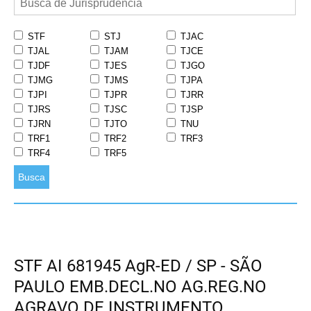
STF
STJ
TJAC
TJAL
TJAM
TJCE
TJDF
TJES
TJGO
TJMG
TJMS
TJPA
TJPI
TJPR
TJRR
TJRS
TJSC
TJSP
TJRN
TJTO
TNU
TRF1
TRF2
TRF3
TRF4
TRF5
Busca
STF AI 681945 AgR-ED / SP - SÃO
PAULO EMB.DECL.NO AG.REG.NO
AGRAVO DE INSTRUMENTO