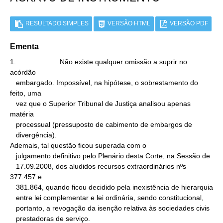
RESULTADO SIMPLES
VERSÃO HTML
VERSÃO PDF
Ementa
1.                      Não existe qualquer omissão a suprir no 
acórdão

   embargado. Impossível, na hipótese, o sobrestamento do 
feito, uma

   vez que o Superior Tribunal de Justiça analisou apenas 
matéria

   processual (pressuposto de cabimento de embargos de

   divergência).

Ademais, tal questão ficou superada com o

   julgamento definitivo pelo Plenário desta Corte, na Sessão de

   17.09.2008, dos aludidos recursos extraordinários nºs 
377.457 e

   381.864, quando ficou decidido pela inexistência de hierarquia

   entre lei complementar e lei ordinária, sendo constitucional,

   portanto, a revogação da isenção relativa às sociedades civis

   prestadoras de serviço.
