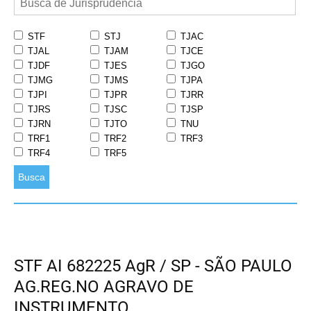
STF
STJ
TJAC
TJAL
TJAM
TJCE
TJDF
TJES
TJGO
TJMG
TJMS
TJPA
TJPI
TJPR
TJRR
TJRS
TJSC
TJSP
TJRN
TJTO
TNU
TRF1
TRF2
TRF3
TRF4
TRF5
Busca
STF AI 682225 AgR / SP - SÃO PAULO
AG.REG.NO AGRAVO DE
INSTRUMENTO