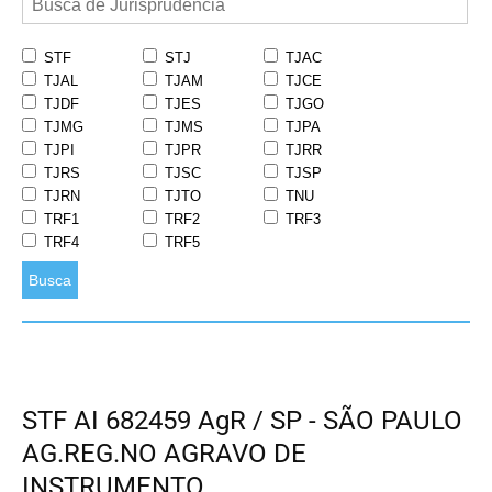
STF
STJ
TJAC
TJAL
TJAM
TJCE
TJDF
TJES
TJGO
TJMG
TJMS
TJPA
TJPI
TJPR
TJRR
TJRS
TJSC
TJSP
TJRN
TJTO
TNU
TRF1
TRF2
TRF3
TRF4
TRF5
Busca
STF AI 682459 AgR / SP - SÃO PAULO
AG.REG.NO AGRAVO DE
INSTRUMENTO