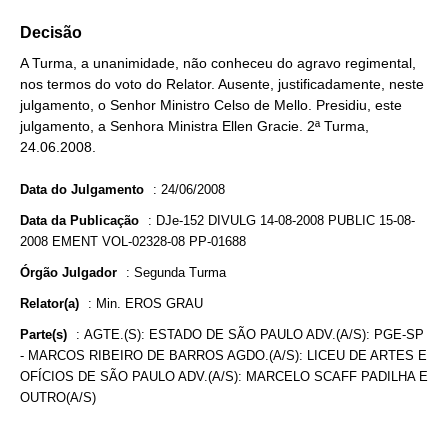
Decisão
A Turma, a unanimidade, não conheceu do agravo regimental,
nos termos do voto do Relator. Ausente, justificadamente, neste
julgamento, o Senhor Ministro Celso de Mello. Presidiu, este
julgamento, a Senhora Ministra Ellen Gracie. 2ª Turma,
24.06.2008.
Data do Julgamento
:
24/06/2008
Data da Publicação
:
DJe-152 DIVULG 14-08-2008 PUBLIC 15-08-
2008 EMENT VOL-02328-08 PP-01688
Órgão Julgador
:
Segunda Turma
Relator(a)
:
Min. EROS GRAU
Parte(s)
:
AGTE.(S): ESTADO DE SÃO PAULO ADV.(A/S): PGE-SP
- MARCOS RIBEIRO DE BARROS AGDO.(A/S): LICEU DE ARTES E
OFÍCIOS DE SÃO PAULO ADV.(A/S): MARCELO SCAFF PADILHA E
OUTRO(A/S)