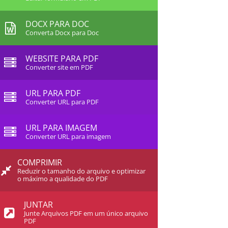
DOCX PARA DOC
Converta Docx para Doc
WEBSITE PARA PDF
Converter site em PDF
URL PARA PDF
Converter URL para PDF
URL PARA IMAGEM
Converter URL para imagem
COMPRIMIR
Reduzir o tamanho do arquivo e optimizar
o máximo a qualidade do PDF
JUNTAR
Junte Arquivos PDF em um único arquivo
PDF