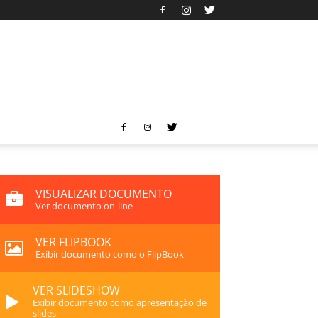
VISUALIZAR DOCUMENTO
Ver documento on-line
VER FLIPBOOK
Exibir documento como o FlipBook
VER SLIDESHOW
Exibir documento como apresentação de
slides