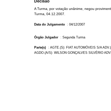
Decisão
A Turma, por votação unânime, negou provimento
Turma, 04.12.2007.
Data do Julgamento
:
04/12/2007
Órgão Julgador
:
Segunda Turma
Parte(s)
:
AGTE.(S): FIAT AUTOMÓVEIS S/A ADV
AGDO.(A/S): WILSON GONÇALVES SILVÉRIO ADV