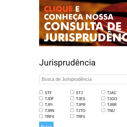
Jurisprudência
STF
STJ
TJAC
TJDF
TJES
TJGO
TJPI
TJPR
TJRR
TJRN
TJTO
TNU
TRF4
TRF5
Busca