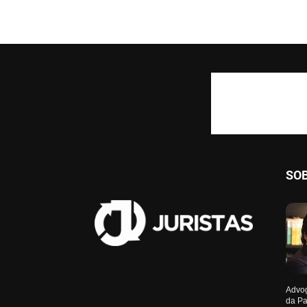
SO
Advog
da Pa