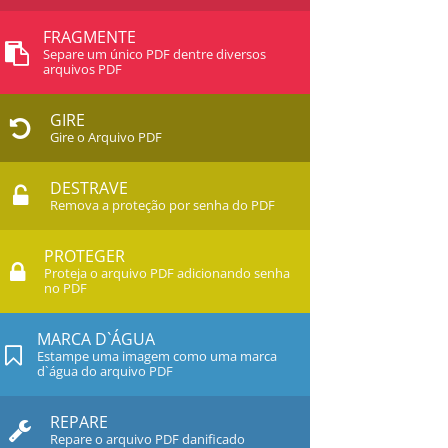
FRAGMENTE
Separe um único PDF dentre diversos
arquivos PDF
GIRE
Gire o Arquivo PDF
DESTRAVE
Remova a proteção por senha do PDF
PROTEGER
Proteja o arquivo PDF adicionando senha
no PDF
MARCA D`ÁGUA
Estampe uma imagem como uma marca
d`água do arquivo PDF
REPARE
Repare o arquivo PDF danificado