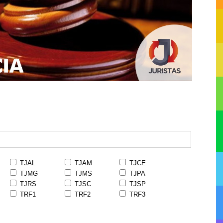
TJAL
TJAM
TJCE
TJMG
TJMS
TJPA
TJRS
TJSC
TJSP
TRF1
TRF2
TRF3