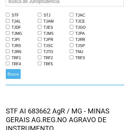
STF
STJ
TJAC
TJAL
TJAM
TJCE
TJDF
TJES
TJGO
TJMG
TJMS
TJPA
TJPI
TJPR
TJRR
TJRS
TJSC
TJSP
TJRN
TJTO
TNU
TRF1
TRF2
TRF3
TRF4
TRF5
Busca
STF AI 683662 AgR / MG - MINAS
GERAIS AG.REG.NO AGRAVO DE
INSTRUMENTO