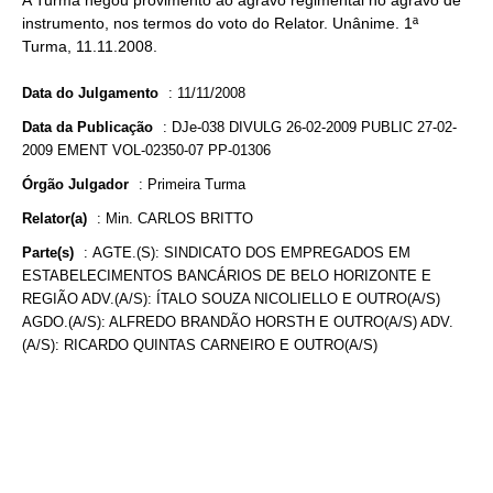
A Turma negou provimento ao agravo regimental no agravo de
instrumento, nos termos do voto do Relator. Unânime. 1ª
Turma, 11.11.2008.
Data do Julgamento
:
11/11/2008
Data da Publicação
:
DJe-038 DIVULG 26-02-2009 PUBLIC 27-02-
2009 EMENT VOL-02350-07 PP-01306
Órgão Julgador
:
Primeira Turma
Relator(a)
:
Min. CARLOS BRITTO
Parte(s)
:
AGTE.(S): SINDICATO DOS EMPREGADOS EM
ESTABELECIMENTOS BANCÁRIOS DE BELO HORIZONTE E
REGIÃO ADV.(A/S): ÍTALO SOUZA NICOLIELLO E OUTRO(A/S)
AGDO.(A/S): ALFREDO BRANDÃO HORSTH E OUTRO(A/S) ADV.
(A/S): RICARDO QUINTAS CARNEIRO E OUTRO(A/S)