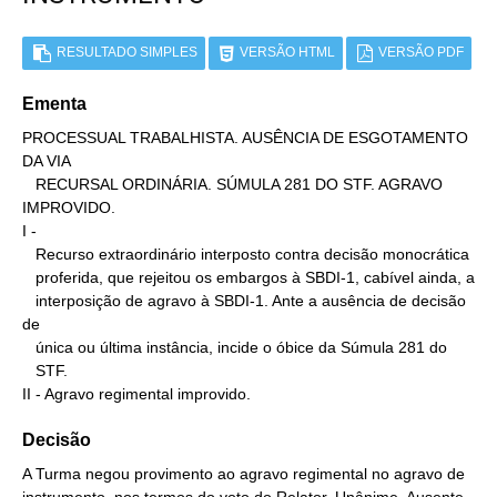
RESULTADO SIMPLES
VERSÃO HTML
VERSÃO PDF
Ementa
PROCESSUAL TRABALHISTA. AUSÊNCIA DE ESGOTAMENTO 
DA VIA

   RECURSAL ORDINÁRIA. SÚMULA 281 DO STF. AGRAVO 
IMPROVIDO.

I -

   Recurso extraordinário interposto contra decisão monocrática

   proferida, que rejeitou os embargos à SBDI-1, cabível ainda, a

   interposição de agravo à SBDI-1. Ante a ausência de decisão 
de

   única ou última instância, incide o óbice da Súmula 281 do

   STF.

II - Agravo regimental improvido.
Decisão
A Turma negou provimento ao agravo regimental no agravo de