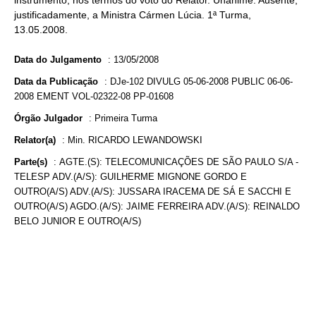
instrumento, nos termos do voto do Relator. Unânime. Ausente,
justificadamente, a Ministra Cármen Lúcia. 1ª Turma,
13.05.2008.
Data do Julgamento
:
13/05/2008
Data da Publicação
:
DJe-102 DIVULG 05-06-2008 PUBLIC 06-06-
2008 EMENT VOL-02322-08 PP-01608
Órgão Julgador
:
Primeira Turma
Relator(a)
:
Min. RICARDO LEWANDOWSKI
Parte(s)
:
AGTE.(S): TELECOMUNICAÇÕES DE SÃO PAULO S/A -
TELESP ADV.(A/S): GUILHERME MIGNONE GORDO E
OUTRO(A/S) ADV.(A/S): JUSSARA IRACEMA DE SÁ E SACCHI E
OUTRO(A/S) AGDO.(A/S): JAIME FERREIRA ADV.(A/S): REINALDO
BELO JUNIOR E OUTRO(A/S)