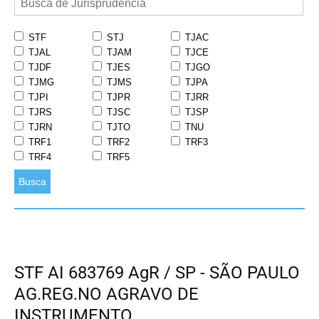
STF
STJ
TJAC
TJAL
TJAM
TJCE
TJDF
TJES
TJGO
TJMG
TJMS
TJPA
TJPI
TJPR
TJRR
TJRS
TJSC
TJSP
TJRN
TJTO
TNU
TRF1
TRF2
TRF3
TRF4
TRF5
Busca
STF AI 683769 AgR / SP - SÃO PAULO
AG.REG.NO AGRAVO DE
INSTRUMENTO