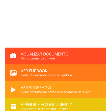
VISUALIZAR DOCUMENTO
Ver documento on-line
VER FLIPBOOK
Exibir documento como o FlipBook
VER SLIDESHOW
Exibir documento como apresentação de slides
APÊNDICE AO DOCUMENTO:
Converter OCR para documento