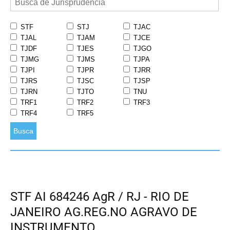
STF
STJ
TJAC
TJAL
TJAM
TJCE
TJDF
TJES
TJGO
TJMG
TJMS
TJPA
TJPI
TJPR
TJRR
TJRS
TJSC
TJSP
TJRN
TJTO
TNU
TRF1
TRF2
TRF3
TRF4
TRF5
Busca
STF AI 684246 AgR / RJ - RIO DE
JANEIRO AG.REG.NO AGRAVO DE
INSTRUMENTO