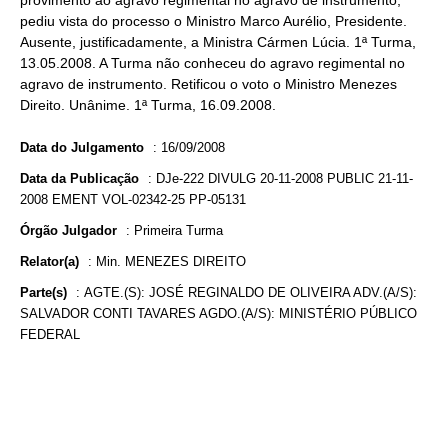
provimento ao agravo regimental no agravo de instrumento,
pediu vista do processo o Ministro Marco Aurélio, Presidente.
Ausente, justificadamente, a Ministra Cármen Lúcia. 1ª Turma,
13.05.2008. A Turma não conheceu do agravo regimental no
agravo de instrumento. Retificou o voto o Ministro Menezes
Direito. Unânime. 1ª Turma, 16.09.2008.
Data do Julgamento
:
16/09/2008
Data da Publicação
:
DJe-222 DIVULG 20-11-2008 PUBLIC 21-11-
2008 EMENT VOL-02342-25 PP-05131
Órgão Julgador
:
Primeira Turma
Relator(a)
:
Min. MENEZES DIREITO
Parte(s)
:
AGTE.(S): JOSÉ REGINALDO DE OLIVEIRA ADV.(A/S):
SALVADOR CONTI TAVARES AGDO.(A/S): MINISTÉRIO PÚBLICO
FEDERAL