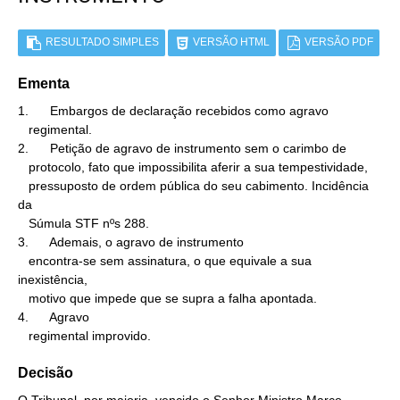
RESULTADO SIMPLES
VERSÃO HTML
VERSÃO PDF
Ementa
1.      Embargos de declaração recebidos como agravo

   regimental.

2.      Petição de agravo de instrumento sem o carimbo de

   protocolo, fato que impossibilita aferir a sua tempestividade,

   pressuposto de ordem pública do seu cabimento. Incidência 
da

   Súmula STF nºs 288.

3.      Ademais, o agravo de instrumento

   encontra-se sem assinatura, o que equivale a sua 
inexistência,

   motivo que impede que se supra a falha apontada.

4.      Agravo

   regimental improvido.
Decisão