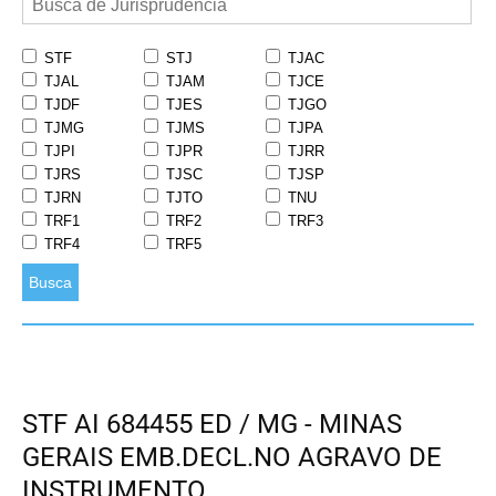
STF
STJ
TJAC
TJAL
TJAM
TJCE
TJDF
TJES
TJGO
TJMG
TJMS
TJPA
TJPI
TJPR
TJRR
TJRS
TJSC
TJSP
TJRN
TJTO
TNU
TRF1
TRF2
TRF3
TRF4
TRF5
Busca
STF AI 684455 ED / MG - MINAS
GERAIS EMB.DECL.NO AGRAVO DE
INSTRUMENTO