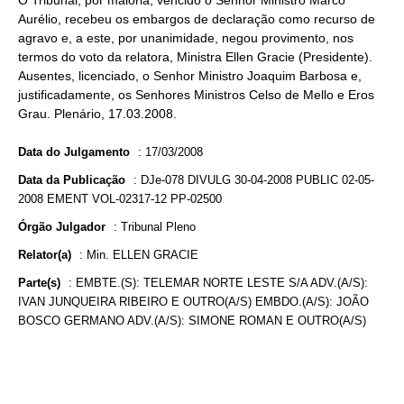
O Tribunal, por maioria, vencido o Senhor Ministro Marco
Aurélio, recebeu os embargos de declaração como recurso de
agravo e, a este, por unanimidade, negou provimento, nos
termos do voto da relatora, Ministra Ellen Gracie (Presidente).
Ausentes, licenciado, o Senhor Ministro Joaquim Barbosa e,
justificadamente, os Senhores Ministros Celso de Mello e Eros
Grau. Plenário, 17.03.2008.
Data do Julgamento
:
17/03/2008
Data da Publicação
:
DJe-078 DIVULG 30-04-2008 PUBLIC 02-05-
2008 EMENT VOL-02317-12 PP-02500
Órgão Julgador
:
Tribunal Pleno
Relator(a)
:
Min. ELLEN GRACIE
Parte(s)
:
EMBTE.(S): TELEMAR NORTE LESTE S/A ADV.(A/S):
IVAN JUNQUEIRA RIBEIRO E OUTRO(A/S) EMBDO.(A/S): JOÃO
BOSCO GERMANO ADV.(A/S): SIMONE ROMAN E OUTRO(A/S)