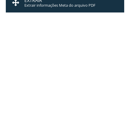
EXTRAIR
Extrair informações Meta do arquivo PDF