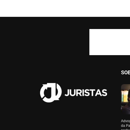
SO
Advog
da Pa