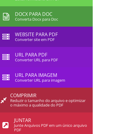
DOCX PARA DOC
Converta Docx para Doc
WEBSITE PARA PDF
Converter site em PDF
URL PARA PDF
Converter URL para PDF
URL PARA IMAGEM
Converter URL para imagem
COMPRIMIR
Reduzir o tamanho do arquivo e optimizar
o máximo a qualidade do PDF
JUNTAR
Junte Arquivos PDF em um único arquivo
PDF