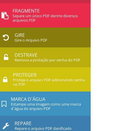
FRAGMENTE
Separe um único PDF dentre diversos
arquivos PDF
GIRE
Gire o Arquivo PDF
DESTRAVE
Remova a proteção por senha do PDF
PROTEGER
Proteja o arquivo PDF adicionando senha
no PDF
MARCA D`ÁGUA
Estampe uma imagem como uma marca
d`água do arquivo PDF
REPARE
Repare o arquivo PDF danificado