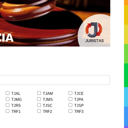
TJAL
TJAM
TJCE
TJMG
TJMS
TJPA
TJRS
TJSC
TJSP
TRF1
TRF2
TRF3