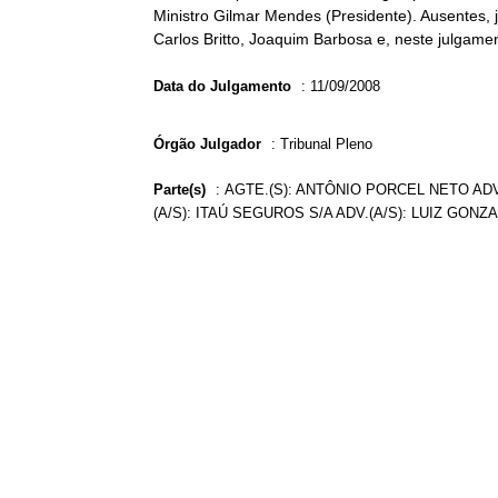
Ministro Gilmar Mendes (Presidente). Ausentes, 
Carlos Britto, Joaquim Barbosa e, neste julgamen
Data do Julgamento
:
11/09/2008
Órgão Julgador
:
Tribunal Pleno
Parte(s)
:
AGTE.(S): ANTÔNIO PORCEL NETO ADV
(A/S): ITAÚ SEGUROS S/A ADV.(A/S): LUIZ GON