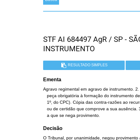
STF AI 684497 AgR / SP - 
INSTRUMENTO
RESULTADO SIMPLES
Ementa
Agravo regimental em agravo de instrumento. 2. 
   peça obrigatória à formação do instrumento de agravo (art. 544, §

   1º, do CPC). Cópia das contra-razões ao recurso extraordinário,

   ou de certidão que comprove a sua ausência. 3. Agravo regimental

   a que se nega provimento.
Decisão
O Tribunal, por unanimidade, negou provimento 