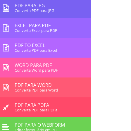
PDF PARA JPG
Converta PDF para JPG
EXCEL PARA PDF
Converta Excel para PDF
PDF TO EXCEL
Converta PDF para Excel
WORD PARA PDF
Converta Word para PDF
PDF PARA WORD
Converta PDF para Word
PDF PARA PDFA
Converta PDF para PDFa
PDF PARA O WEBFORM
Editar formulário em PDF