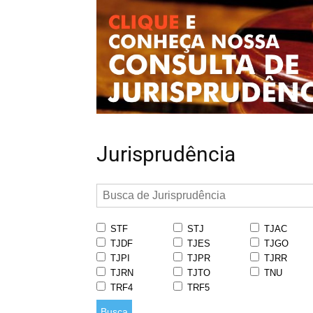
Jurisprudência
STF
STJ
TJAC
TJDF
TJES
TJGO
TJPI
TJPR
TJRR
TJRN
TJTO
TNU
TRF4
TRF5
Busca