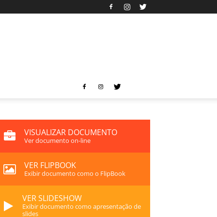
VISUALIZAR DOCUMENTO
Ver documento on-line
VER FLIPBOOK
Exibir documento como o FlipBook
VER SLIDESHOW
Exibir documento como apresentação de
slides