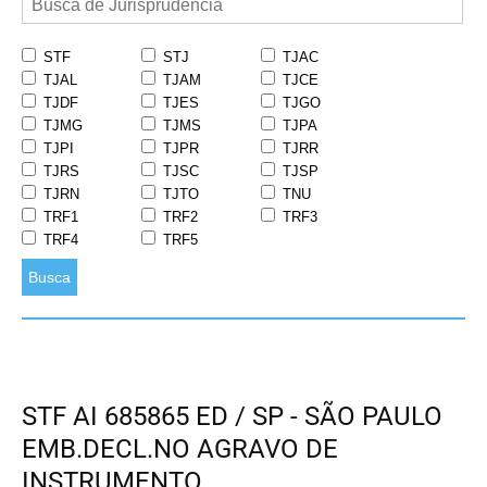
STF
STJ
TJAC
TJAL
TJAM
TJCE
TJDF
TJES
TJGO
TJMG
TJMS
TJPA
TJPI
TJPR
TJRR
TJRS
TJSC
TJSP
TJRN
TJTO
TNU
TRF1
TRF2
TRF3
TRF4
TRF5
Busca
STF AI 685865 ED / SP - SÃO PAULO
EMB.DECL.NO AGRAVO DE
INSTRUMENTO