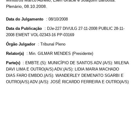
Ministros Marco Aurélio, Ellen Gracie e Joaquim Barbosa.
Plenário, 08.10.2008.
Data do Julgamento
:
08/10/2008
Data da Publicação
:
DJe-227 DIVULG 27-11-2008 PUBLIC 28-11-
2008 EMENT VOL-02343-16 PP-03169
Órgão Julgador
:
Tribunal Pleno
Relator(a)
:
Min. GILMAR MENDES (Presidente)
Parte(s)
:
EMBTE.(S): MUNICÍPIO DE SANTOS ADV.(A/S): MILENA
DAVI LIMA E OUTRO(A/S) ADV.(A/S): LIDIA MARIA MACHADO
DIAS FARO EMBDO.(A/S): WANDERLEY DEMENATO SGARBI E
OUTRO(A/S) ADV.(A/S): JOSÉ RICARDO FERREIRA E OUTRO(A/S)