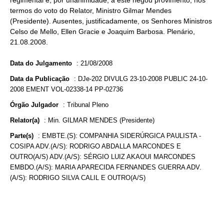
regimental e, por unanimidade, a este negou provimento, nos
termos do voto do Relator, Ministro Gilmar Mendes
(Presidente). Ausentes, justificadamente, os Senhores Ministros
Celso de Mello, Ellen Gracie e Joaquim Barbosa. Plenário,
21.08.2008.
Data do Julgamento
:
21/08/2008
Data da Publicação
:
DJe-202 DIVULG 23-10-2008 PUBLIC 24-10-
2008 EMENT VOL-02338-14 PP-02736
Órgão Julgador
:
Tribunal Pleno
Relator(a)
:
Min. GILMAR MENDES (Presidente)
Parte(s)
:
EMBTE.(S): COMPANHIA SIDERÚRGICA PAULISTA -
COSIPA ADV.(A/S): RODRIGO ABDALLA MARCONDES E
OUTRO(A/S) ADV.(A/S): SÉRGIO LUIZ AKAOUI MARCONDES
EMBDO.(A/S): MARIA APARECIDA FERNANDES GUERRA ADV.
(A/S): RODRIGO SILVA CALIL E OUTRO(A/S)