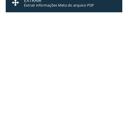
EXTRAIR
Extrair informações Meta do arquivo PDF