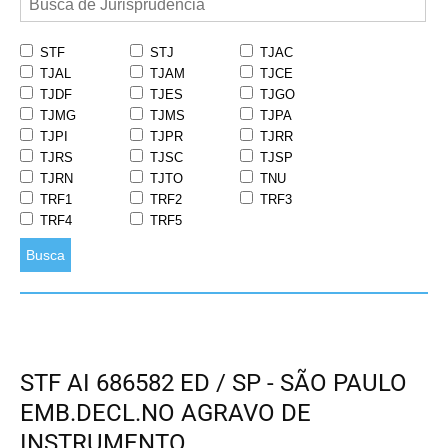
STF
STJ
TJAC
TJAL
TJAM
TJCE
TJDF
TJES
TJGO
TJMG
TJMS
TJPA
TJPI
TJPR
TJRR
TJRS
TJSC
TJSP
TJRN
TJTO
TNU
TRF1
TRF2
TRF3
TRF4
TRF5
Busca
STF AI 686582 ED / SP - SÃO PAULO
EMB.DECL.NO AGRAVO DE
INSTRUMENTO