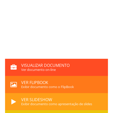
VISUALIZAR DOCUMENTO
Ver documento on-line
VER FLIPBOOK
Exibir documento como o FlipBook
VER SLIDESHOW
Exibir documento como apresentação de slides