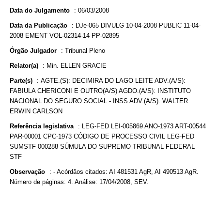
Data do Julgamento
:
06/03/2008
Data da Publicação
:
DJe-065 DIVULG 10-04-2008 PUBLIC 11-04-
2008 EMENT VOL-02314-14 PP-02895
Órgão Julgador
:
Tribunal Pleno
Relator(a)
:
Min. ELLEN GRACIE
Parte(s)
:
AGTE.(S): DECIMIRA DO LAGO LEITE ADV.(A/S):
FABIULA CHERICONI E OUTRO(A/S) AGDO.(A/S): INSTITUTO
NACIONAL DO SEGURO SOCIAL - INSS ADV.(A/S): WALTER
ERWIN CARLSON
Referência legislativa
:
LEG-FED LEI-005869 ANO-1973 ART-00544
PAR-00001 CPC-1973 CÓDIGO DE PROCESSO CIVIL LEG-FED
SUMSTF-000288 SÚMULA DO SUPREMO TRIBUNAL FEDERAL -
STF
Observação
:
- Acórdãos citados: AI 481531 AgR, AI 490513 AgR.
Número de páginas: 4. Análise: 17/04/2008, SEV.