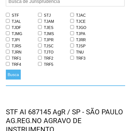
STF
STJ
TJAC
TJAL
TJAM
TJCE
TJDF
TJES
TJGO
TJMG
TJMS
TJPA
TJPI
TJPR
TJRR
TJRS
TJSC
TJSP
TJRN
TJTO
TNU
TRF1
TRF2
TRF3
TRF4
TRF5
Busca
STF AI 687145 AgR / SP - SÃO PAULO
AG.REG.NO AGRAVO DE
INSTRUMENTO