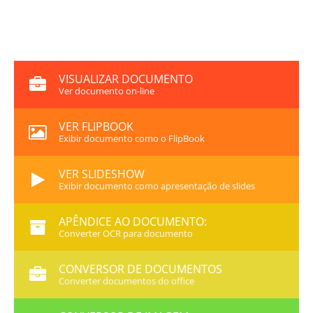
VISUALIZAR DOCUMENTO
Ver documento on-line
VER FLIPBOOK
Exibir documento como o FlipBook
VER SLIDESHOW
Exibir documento como apresentação de slides
APÊNDICE AO DOCUMENTO:
Converter OCR para documento
CONVERSOR DE DOCUMENTOS
Converter documentos do office