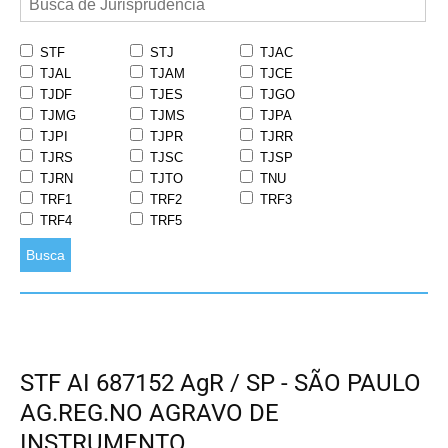
STF
STJ
TJAC
TJAL
TJAM
TJCE
TJDF
TJES
TJGO
TJMG
TJMS
TJPA
TJPI
TJPR
TJRR
TJRS
TJSC
TJSP
TJRN
TJTO
TNU
TRF1
TRF2
TRF3
TRF4
TRF5
Busca
STF AI 687152 AgR / SP - SÃO PAULO
AG.REG.NO AGRAVO DE
INSTRUMENTO