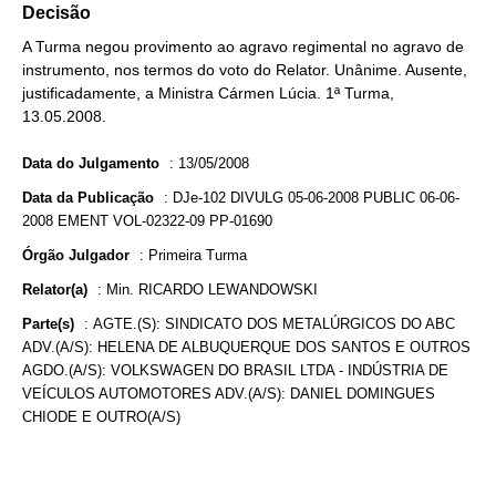
Decisão
A Turma negou provimento ao agravo regimental no agravo de
instrumento, nos termos do voto do Relator. Unânime. Ausente,
justificadamente, a Ministra Cármen Lúcia. 1ª Turma,
13.05.2008.
Data do Julgamento
:
13/05/2008
Data da Publicação
:
DJe-102 DIVULG 05-06-2008 PUBLIC 06-06-
2008 EMENT VOL-02322-09 PP-01690
Órgão Julgador
:
Primeira Turma
Relator(a)
:
Min. RICARDO LEWANDOWSKI
Parte(s)
:
AGTE.(S): SINDICATO DOS METALÚRGICOS DO ABC
ADV.(A/S): HELENA DE ALBUQUERQUE DOS SANTOS E OUTROS
AGDO.(A/S): VOLKSWAGEN DO BRASIL LTDA - INDÚSTRIA DE
VEÍCULOS AUTOMOTORES ADV.(A/S): DANIEL DOMINGUES
CHIODE E OUTRO(A/S)