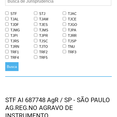
STF
STJ
TJAC
TJAL
TJAM
TJCE
TJDF
TJES
TJGO
TJMG
TJMS
TJPA
TJPI
TJPR
TJRR
TJRS
TJSC
TJSP
TJRN
TJTO
TNU
TRF1
TRF2
TRF3
TRF4
TRF5
Busca
STF AI 687748 AgR / SP - SÃO PAULO
AG.REG.NO AGRAVO DE
INSTRUMENTO