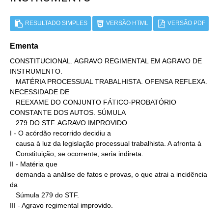
RESULTADO SIMPLES
VERSÃO HTML
VERSÃO PDF
Ementa
CONSTITUCIONAL. AGRAVO REGIMENTAL EM AGRAVO DE 
INSTRUMENTO.

   MATÉRIA PROCESSUAL TRABALHISTA. OFENSA REFLEXA. 
NECESSIDADE DE

   REEXAME DO CONJUNTO FÁTICO-PROBATÓRIO 
CONSTANTE DOS AUTOS. SÚMULA

   279 DO STF. AGRAVO IMPROVIDO.

I - O acórdão recorrido decidiu a

   causa à luz da legislação processual trabalhista. A afronta à

   Constituição, se ocorrente, seria indireta.

II - Matéria que

   demanda a análise de fatos e provas, o que atrai a incidência 
da

   Súmula 279 do STF.

III - Agravo regimental improvido.