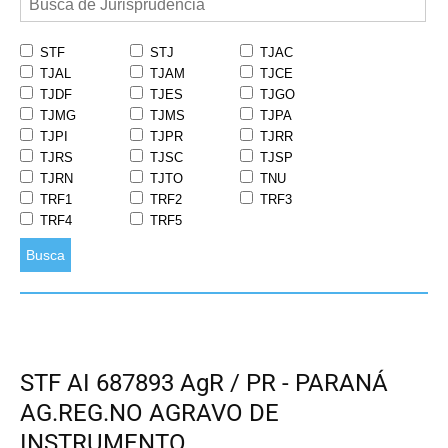
STF
STJ
TJAC
TJAL
TJAM
TJCE
TJDF
TJES
TJGO
TJMG
TJMS
TJPA
TJPI
TJPR
TJRR
TJRS
TJSC
TJSP
TJRN
TJTO
TNU
TRF1
TRF2
TRF3
TRF4
TRF5
Busca
STF AI 687893 AgR / PR - PARANÁ
AG.REG.NO AGRAVO DE
INSTRUMENTO