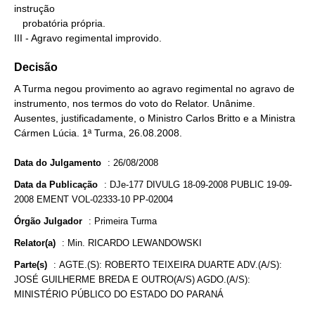
instrução

   probatória própria.

III - Agravo regimental improvido.
Decisão
A Turma negou provimento ao agravo regimental no agravo de
instrumento, nos termos do voto do Relator. Unânime.
Ausentes, justificadamente, o Ministro Carlos Britto e a Ministra
Cármen Lúcia. 1ª Turma, 26.08.2008.
Data do Julgamento
:
26/08/2008
Data da Publicação
:
DJe-177 DIVULG 18-09-2008 PUBLIC 19-09-
2008 EMENT VOL-02333-10 PP-02004
Órgão Julgador
:
Primeira Turma
Relator(a)
:
Min. RICARDO LEWANDOWSKI
Parte(s)
:
AGTE.(S): ROBERTO TEIXEIRA DUARTE ADV.(A/S):
JOSÉ GUILHERME BREDA E OUTRO(A/S) AGDO.(A/S):
MINISTÉRIO PÚBLICO DO ESTADO DO PARANÁ