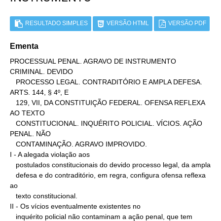
RESULTADO SIMPLES
VERSÃO HTML
VERSÃO PDF
Ementa
PROCESSUAL PENAL. AGRAVO DE INSTRUMENTO 
CRIMINAL. DEVIDO

   PROCESSO LEGAL. CONTRADITÓRIO E AMPLA DEFESA. 
ARTS. 144, § 4º, E

   129, VII, DA CONSTITUIÇÃO FEDERAL. OFENSA REFLEXA 
AO TEXTO

   CONSTITUCIONAL. INQUÉRITO POLICIAL. VÍCIOS. AÇÃO 
PENAL. NÃO

   CONTAMINAÇÃO. AGRAVO IMPROVIDO.

I - A alegada violação aos

   postulados constitucionais do devido processo legal, da ampla

   defesa e do contraditório, em regra, configura ofensa reflexa 
ao

   texto constitucional.

II - Os vícios eventualmente existentes no

   inquérito policial não contaminam a ação penal, que tem 