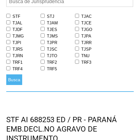
STF
STJ
TJAC
TJAL
TJAM
TJCE
TJDF
TJES
TJGO
TJMG
TJMS
TJPA
TJPI
TJPR
TJRR
TJRS
TJSC
TJSP
TJRN
TJTO
TNU
TRF1
TRF2
TRF3
TRF4
TRF5
Busca
STF AI 688253 ED / PR - PARANÁ
EMB.DECL.NO AGRAVO DE
INSTRUMENTO