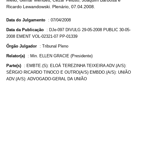
Mello, Gilmar Mendes, Cezar Peluso, Joaquim Barbosa e
Ricardo Lewandowski. Plenário, 07.04.2008.
Data do Julgamento
:
07/04/2008
Data da Publicação
:
DJe-097 DIVULG 29-05-2008 PUBLIC 30-05-
2008 EMENT VOL-02321-07 PP-01339
Órgão Julgador
:
Tribunal Pleno
Relator(a)
:
Min. ELLEN GRACIE (Presidente)
Parte(s)
:
EMBTE.(S): ELOÁ TEREZINHA TEIXEIRA ADV.(A/S):
SÉRGIO RICARDO TINOCO E OUTRO(A/S) EMBDO.(A/S): UNIÃO
ADV.(A/S): ADVOGADO-GERAL DA UNIÃO