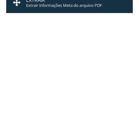
EXTRAIR
Extrair informações Meta do arquivo PDF