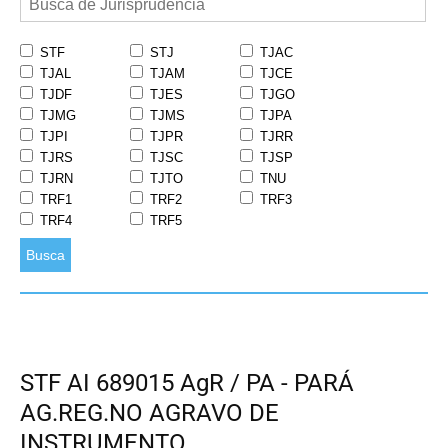
STF
STJ
TJAC
TJAL
TJAM
TJCE
TJDF
TJES
TJGO
TJMG
TJMS
TJPA
TJPI
TJPR
TJRR
TJRS
TJSC
TJSP
TJRN
TJTO
TNU
TRF1
TRF2
TRF3
TRF4
TRF5
Busca
STF AI 689015 AgR / PA - PARÁ
AG.REG.NO AGRAVO DE
INSTRUMENTO