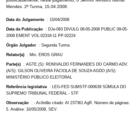
justificadamente, neste julgamento, o Senhor Ministro Gilmar
Mendes. 2ª Turma, 15.04.2008.
Data do Julgamento
:
15/04/2008
Data da Publicação
:
DJe-083 DIVULG 08-05-2008 PUBLIC 09-05-
2008 EMENT VOL-02318-11 PP-02224
Órgão Julgador
:
Segunda Turma
Relator(a)
:
Min. EROS GRAU
Parte(s)
:
AGTE.(S): RONIVALDO FERNANDES DO CARMO ADV.
(A/S): GILSON OLIVEIRA FACIOLA DE SOUZA AGDO.(A/S):
MINISTÉRIO PÚBLICO ELEITORAL
Referência legislativa
:
LEG-FED SUMSTF-000639 SÚMULA DO
SUPREMO TRIBUNAL FEDERAL - STF
Observação
:
- Acõrdão citado: AI 237361 AgR. Número de páginas:
5. Análise: 16/05/2008, SEV.