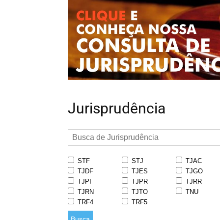
Jurisprudência
STF
STJ
TJAC
TJDF
TJES
TJGO
TJPI
TJPR
TJRR
TJRN
TJTO
TNU
TRF4
TRF5
Busca