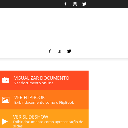
VISUALIZAR DOCUMENTO
Ver documento on-line
VER FLIPBOOK
Exibir documento como o FlipBook
VER SLIDESHOW
Exibir documento como apresentação de
slides