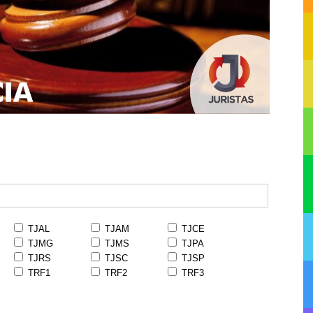
TJAL
TJAM
TJCE
TJMG
TJMS
TJPA
TJRS
TJSC
TJSP
TRF1
TRF2
TRF3