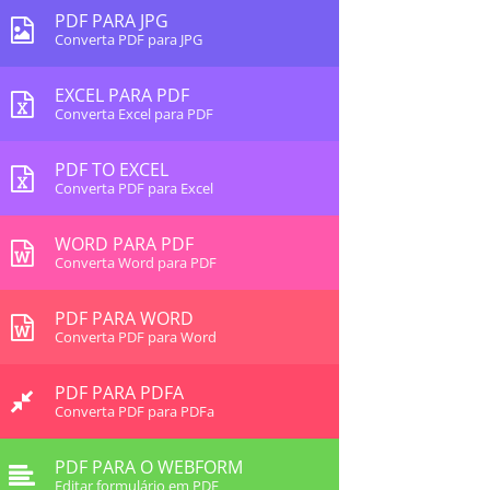
PDF PARA JPG
Converta PDF para JPG
EXCEL PARA PDF
Converta Excel para PDF
PDF TO EXCEL
Converta PDF para Excel
WORD PARA PDF
Converta Word para PDF
PDF PARA WORD
Converta PDF para Word
PDF PARA PDFA
Converta PDF para PDFa
PDF PARA O WEBFORM
Editar formulário em PDF