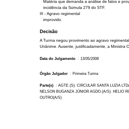
   Matéria que demanda a análise de fatos e provas, o que atrai a

   incidência da Súmula 279 do STF.

III - Agravo regimental

   improvido.
Decisão
A Turma negou provimento ao agravo regimental 
Unânime. Ausente, justificadamente, a Ministra 
Data do Julgamento
:
13/05/2008
Órgão Julgador
:
Primeira Turma
Parte(s)
:
AGTE.(S): CIRCULAR SANTA LUZIA LTD
NELSON BUGANZA JÚNIOR AGDO.(A/S): HELIO RO
OUTRO(A/S)