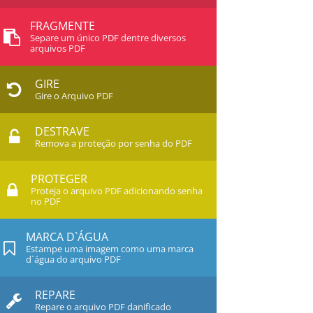
FRAGMENTE
Separe um único PDF dentre diversos
arquivos PDF
GIRE
Gire o Arquivo PDF
DESTRAVE
Remova a proteção por senha do PDF
PROTEGER
Proteja o arquivo PDF adicionando senha
no PDF
MARCA D`ÁGUA
Estampe uma imagem como uma marca
d`água do arquivo PDF
REPARE
Repare o arquivo PDF danificado