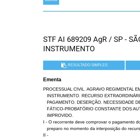
STF AI 689209 AgR / SP - 
INSTRUMENTO
RESULTADO SIMPLES
Ementa
PROCESSUAL CIVIL. AGRAVO REGIMENTAL EM
   INSTRUMENTO. RECURSO EXTRAORDINÁRIO. PREPARO. AUSÊNCIA DE

   PAGAMENTO. DESERÇÃO. NECESSIDADE DE REEXAME DO CONJUNTO

   FÁTICO-PROBATÓRIO CONSTANTE DOS AUTOS. SÚMULA 279 DO STF. AGRAVO

   IMPROVIDO.

I - O recorrente deve comprovar o pagamento do
   preparo no momento da interposição do recurso. Precedentes.

II -
