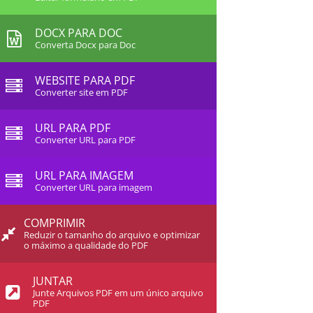
DOCX PARA DOC
Converta Docx para Doc
WEBSITE PARA PDF
Converter site em PDF
URL PARA PDF
Converter URL para PDF
URL PARA IMAGEM
Converter URL para imagem
COMPRIMIR
Reduzir o tamanho do arquivo e optimizar
o máximo a qualidade do PDF
JUNTAR
Junte Arquivos PDF em um único arquivo
PDF