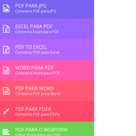
PDF PARA JPG
Converta PDF para JPG
EXCEL PARA PDF
Converta Excel para PDF
PDF TO EXCEL
Converta PDF para Excel
WORD PARA PDF
Converta Word para PDF
PDF PARA WORD
Converta PDF para Word
PDF PARA PDFA
Converta PDF para PDFa
PDF PARA O WEBFORM
Editar formulário em PDF