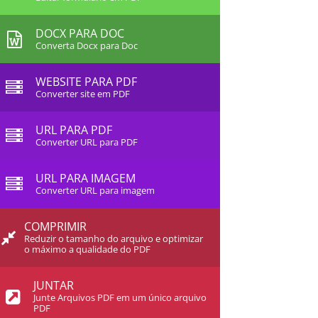
DOCX PARA DOC
Converta Docx para Doc
WEBSITE PARA PDF
Converter site em PDF
URL PARA PDF
Converter URL para PDF
URL PARA IMAGEM
Converter URL para imagem
COMPRIMIR
Reduzir o tamanho do arquivo e optimizar
o máximo a qualidade do PDF
JUNTAR
Junte Arquivos PDF em um único arquivo
PDF