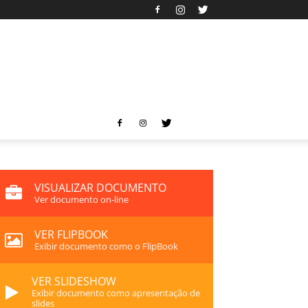
VISUALIZAR DOCUMENTO
Ver documento on-line
VER FLIPBOOK
Exibir documento como o FlipBook
VER SLIDESHOW
Exibir documento como apresentação de
slides