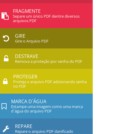
FRAGMENTE
Separe um único PDF dentre diversos
arquivos PDF
GIRE
Gire o Arquivo PDF
DESTRAVE
Remova a proteção por senha do PDF
PROTEGER
Proteja o arquivo PDF adicionando senha
no PDF
MARCA D`ÁGUA
Estampe uma imagem como uma marca
d`água do arquivo PDF
REPARE
Repare o arquivo PDF danificado