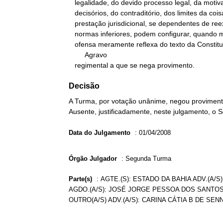
   legalidade, do devido processo legal, da motivação dos atos

   decisórios, do contraditório, dos limites da coisa julgada e da

   prestação jurisdicional, se dependentes de reexame prévio de

   normas inferiores, podem configurar, quando muito, situações de

   ofensa meramente reflexa do texto da Constituição.

        Agravo

   regimental a que se nega provimento.
Decisão
A Turma, por votação unânime, negou provimento
Ausente, justificadamente, neste julgamento, o 
Data do Julgamento
:
01/04/2008
Órgão Julgador
:
Segunda Turma
Parte(s)
:
AGTE.(S): ESTADO DA BAHIA ADV.(A/
AGDO.(A/S): JOSÉ JORGE PESSOA DOS SANTOS
OUTRO(A/S) ADV.(A/S): CARINA CÁTIA B DE SEN