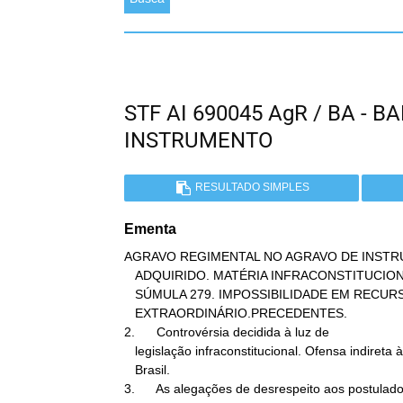
STF AI 690045 AgR / BA - 
INSTRUMENTO
RESULTADO SIMPLES
Ementa
AGRAVO REGIMENTAL NO AGRAVO DE INSTRU
   ADQUIRIDO. MATÉRIA INFRACONSTITUCIONAL. OFENSA REFLEXA. ÓBICE DA

   SÚMULA 279. IMPOSSIBILIDADE EM RECURSO

   EXTRAORDINÁRIO.PRECEDENTES.

2.      Controvérsia decidida à luz de

   legislação infraconstitucional. Ofensa indireta à Constituição do

   Brasil.

3.      As alegações de desrespeito aos postulado