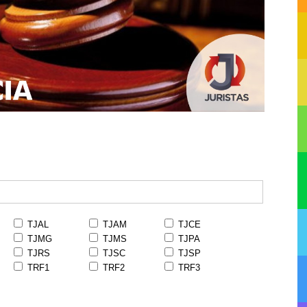
TJAL
TJAM
TJCE
TJMG
TJMS
TJPA
TJRS
TJSC
TJSP
TRF1
TRF2
TRF3