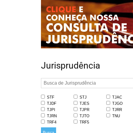
Jurisprudência
STF
STJ
TJAC
TJDF
TJES
TJGO
TJPI
TJPR
TJRR
TJRN
TJTO
TNU
TRF4
TRF5
Busca