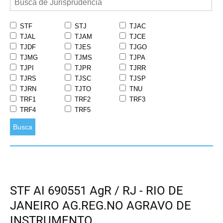
STF
STJ
TJAC
TJAL
TJAM
TJCE
TJDF
TJES
TJGO
TJMG
TJMS
TJPA
TJPI
TJPR
TJRR
TJRS
TJSC
TJSP
TJRN
TJTO
TNU
TRF1
TRF2
TRF3
TRF4
TRF5
Busca
STF AI 690551 AgR / RJ - RIO DE
JANEIRO AG.REG.NO AGRAVO DE
INSTRUMENTO