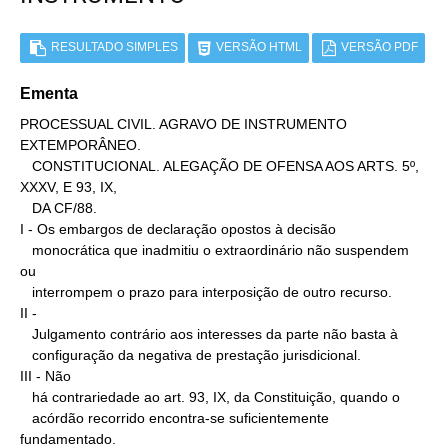
RESULTADO SIMPLES
VERSÃO HTML
VERSÃO PDF
Ementa
PROCESSUAL CIVIL. AGRAVO DE INSTRUMENTO 
EXTEMPORÂNEO.

   CONSTITUCIONAL. ALEGAÇÃO DE OFENSA AOS ARTS. 5º, 
XXXV, E 93, IX,

   DA CF/88.

I - Os embargos de declaração opostos à decisão

   monocrática que inadmitiu o extraordinário não suspendem 
ou

   interrompem o prazo para interposição de outro recurso.

II -

   Julgamento contrário aos interesses da parte não basta à

   configuração da negativa de prestação jurisdicional.

III - Não

   há contrariedade ao art. 93, IX, da Constituição, quando o

   acórdão recorrido encontra-se suficientemente 
fundamentado.
