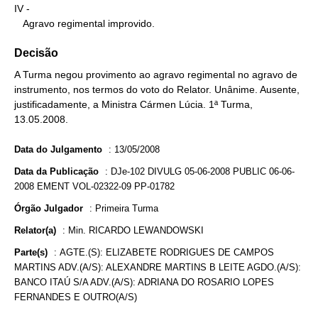
IV -

   Agravo regimental improvido.
Decisão
A Turma negou provimento ao agravo regimental no agravo de
instrumento, nos termos do voto do Relator. Unânime. Ausente,
justificadamente, a Ministra Cármen Lúcia. 1ª Turma,
13.05.2008.
Data do Julgamento
:
13/05/2008
Data da Publicação
:
DJe-102 DIVULG 05-06-2008 PUBLIC 06-06-
2008 EMENT VOL-02322-09 PP-01782
Órgão Julgador
:
Primeira Turma
Relator(a)
:
Min. RICARDO LEWANDOWSKI
Parte(s)
:
AGTE.(S): ELIZABETE RODRIGUES DE CAMPOS
MARTINS ADV.(A/S): ALEXANDRE MARTINS B LEITE AGDO.(A/S):
BANCO ITAÚ S/A ADV.(A/S): ADRIANA DO ROSARIO LOPES
FERNANDES E OUTRO(A/S)