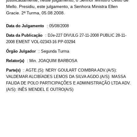
justificadamente, neste julgamento, o Senhor Ministro Celso de
Mello. Presidiu, este julgamento, a Senhora Ministra Ellen
Gracie. 2ª Turma, 05.08.2008.
Data do Julgamento
:
05/08/2008
Data da Publicação
:
DJe-227 DIVULG 27-11-2008 PUBLIC 28-11-
2008 EMENT VOL-02343-16 PP-03294
Órgão Julgador
:
Segunda Turma
Relator(a)
:
Min. JOAQUIM BARBOSA
Parte(s)
:
AGTE.(S): NERY GOULART COIMBRA ADV.(A/S):
VALDEMAR ALCIBÍADES LEMOS DA SILVA AGDO.(A/S): MASSA
FALIDA DE POLO PARTICIPAÇÕES E ADMINISTRAÇÃO LTDA ADV.
(A/S): INÊS MENDEL E OUTRO(A/S)