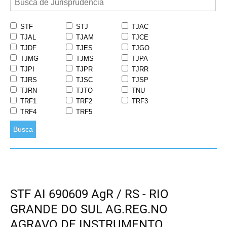
STF
STJ
TJAC
TJAL
TJAM
TJCE
TJDF
TJES
TJGO
TJMG
TJMS
TJPA
TJPI
TJPR
TJRR
TJRS
TJSC
TJSP
TJRN
TJTO
TNU
TRF1
TRF2
TRF3
TRF4
TRF5
Busca
STF AI 690609 AgR / RS - RIO
GRANDE DO SUL AG.REG.NO
AGRAVO DE INSTRUMENTO