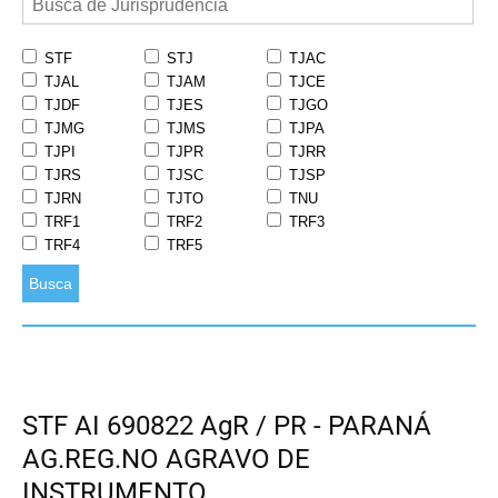
STF
STJ
TJAC
TJAL
TJAM
TJCE
TJDF
TJES
TJGO
TJMG
TJMS
TJPA
TJPI
TJPR
TJRR
TJRS
TJSC
TJSP
TJRN
TJTO
TNU
TRF1
TRF2
TRF3
TRF4
TRF5
Busca
STF AI 690822 AgR / PR - PARANÁ
AG.REG.NO AGRAVO DE
INSTRUMENTO