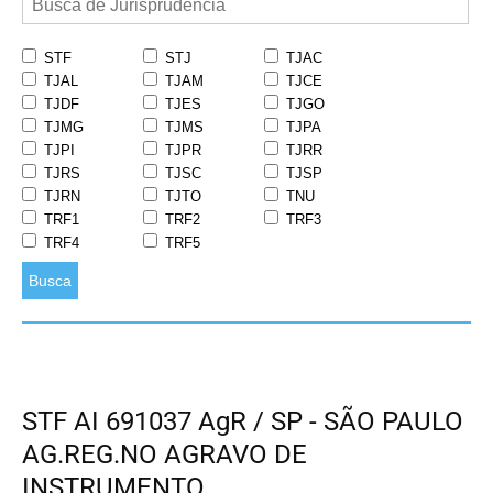
STF
STJ
TJAC
TJAL
TJAM
TJCE
TJDF
TJES
TJGO
TJMG
TJMS
TJPA
TJPI
TJPR
TJRR
TJRS
TJSC
TJSP
TJRN
TJTO
TNU
TRF1
TRF2
TRF3
TRF4
TRF5
Busca
STF AI 691037 AgR / SP - SÃO PAULO
AG.REG.NO AGRAVO DE
INSTRUMENTO