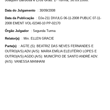
Joaquim Barbosa e Eros Grau. 2ª Turma, 30.09.2008.
Data do Julgamento
:
30/09/2008
Data da Publicação
:
DJe-211 DIVULG 06-11-2008 PUBLIC 07-11-
2008 EMENT VOL-02340-10 PP-02170
Órgão Julgador
:
Segunda Turma
Relator(a)
:
Min. ELLEN GRACIE
Parte(s)
:
AGTE.(S): BEATRIZ DAS NEVES FERNANDES E
OUTRO(A/S) ADV.(A/S): MARIA EMÍLIA ELEUTÉRIO LOPES E
OUTRO(A/S) AGDO.(A/S): MUNICÍPIO DE SANTO ANDRÉ ADV.
(A/S): VANESSA MANHANI