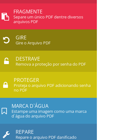
FRAGMENTE
Separe um único PDF dentre diversos
arquivos PDF
GIRE
Gire o Arquivo PDF
DESTRAVE
Remova a proteção por senha do PDF
PROTEGER
Proteja o arquivo PDF adicionando senha
no PDF
MARCA D`ÁGUA
Estampe uma imagem como uma marca
d`água do arquivo PDF
REPARE
Repare o arquivo PDF danificado