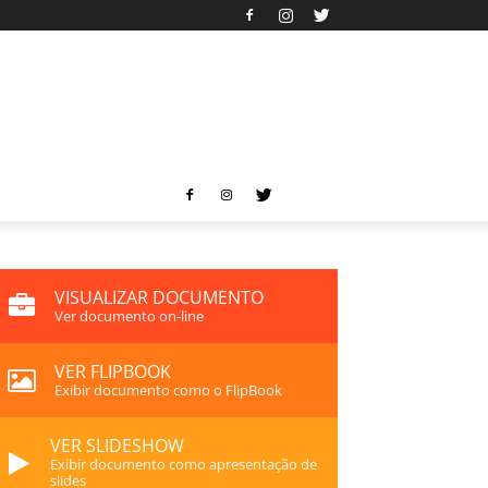
VISUALIZAR DOCUMENTO
Ver documento on-line
VER FLIPBOOK
Exibir documento como o FlipBook
VER SLIDESHOW
Exibir documento como apresentação de
slides