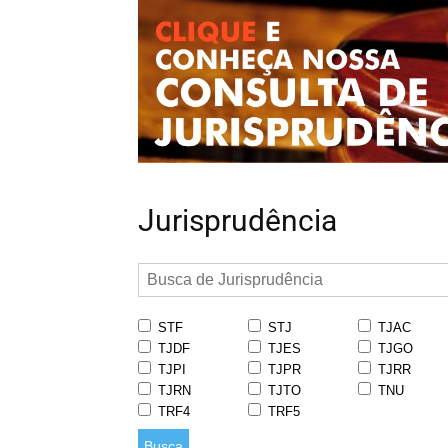
Jurisprudência
STF
STJ
TJAC
TJDF
TJES
TJGO
TJPI
TJPR
TJRR
TJRN
TJTO
TNU
TRF4
TRF5
Busca