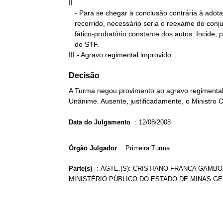
II

   - Para se chegar à conclusão contrária à adotada pelo acórdão

   recorrido, necessário seria o reexame do conjunto

   fático-probatório constante dos autos. Incide, pois, a Súmula 279

   do STF.

III - Agravo regimental improvido.
Decisão
A Turma negou provimento ao agravo regimental 
Unânime. Ausente, justificadamente, o Ministro C
Data do Julgamento
:
12/08/2008
Órgão Julgador
:
Primeira Turma
Parte(s)
:
AGTE.(S): CRISTIANO FRANCA GAMBOA
MINISTÉRIO PÚBLICO DO ESTADO DE MINAS GE