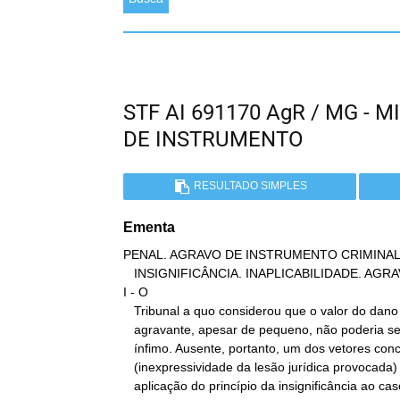
STF AI 691170 AgR / MG -
DE INSTRUMENTO
RESULTADO SIMPLES
Ementa
PENAL. AGRAVO DE INSTRUMENTO CRIMINAL.
   INSIGNIFICÂNCIA. INAPLICABILIDADE. AGRAVO IMPROVIDO.

I - O

   Tribunal a quo considerou que o valor do dano causado pelo

   agravante, apesar de pequeno, não poderia ser considerado como

   ínfimo. Ausente, portanto, um dos vetores concretos

   (inexpressividade da lesão jurídica provocada) a permitir a

   aplicação do princípio da insignificância ao caso concreto.
