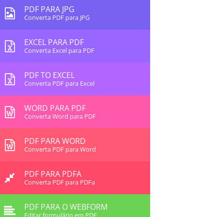
PDF PARA JPG
Converta PDF para JPG
EXCEL PARA PDF
Converta Excel para PDF
PDF TO EXCEL
Converta PDF para Excel
WORD PARA PDF
Converta Word para PDF
PDF PARA WORD
Converta PDF para Word
PDF PARA PDFA
Converta PDF para PDFa
PDF PARA O WEBFORM
Editar formulário em PDF