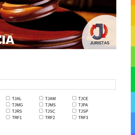
TJAL
TJAM
TJCE
TJMG
TJMS
TJPA
TJRS
TJSC
TJSP
TRF1
TRF2
TRF3