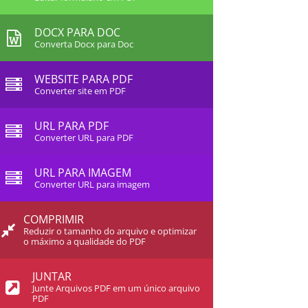
DOCX PARA DOC
Converta Docx para Doc
WEBSITE PARA PDF
Converter site em PDF
URL PARA PDF
Converter URL para PDF
URL PARA IMAGEM
Converter URL para imagem
COMPRIMIR
Reduzir o tamanho do arquivo e optimizar
o máximo a qualidade do PDF
JUNTAR
Junte Arquivos PDF em um único arquivo
PDF