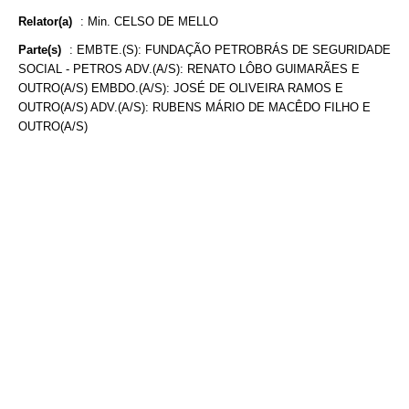
Relator(a)
:
Min. CELSO DE MELLO
Parte(s)
:
EMBTE.(S): FUNDAÇÃO PETROBRÁS DE SEGURIDADE
SOCIAL - PETROS ADV.(A/S): RENATO LÔBO GUIMARÃES E
OUTRO(A/S) EMBDO.(A/S): JOSÉ DE OLIVEIRA RAMOS E
OUTRO(A/S) ADV.(A/S): RUBENS MÁRIO DE MACÊDO FILHO E
OUTRO(A/S)