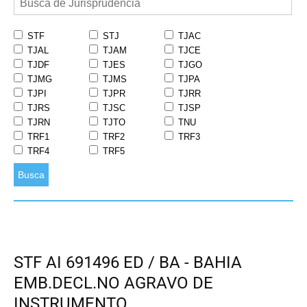
STF
STJ
TJAC
TJAL
TJAM
TJCE
TJDF
TJES
TJGO
TJMG
TJMS
TJPA
TJPI
TJPR
TJRR
TJRS
TJSC
TJSP
TJRN
TJTO
TNU
TRF1
TRF2
TRF3
TRF4
TRF5
Busca
STF AI 691496 ED / BA - BAHIA
EMB.DECL.NO AGRAVO DE
INSTRUMENTO