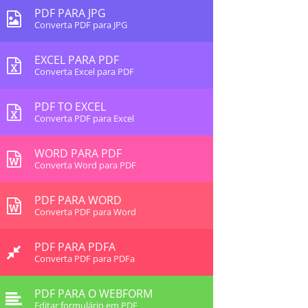
PDF PARA JPG
Converta PDF para JPG
EXCEL PARA PDF
Converta Excel para PDF
PDF TO EXCEL
Converta PDF para Excel
WORD PARA PDF
Converta Word para PDF
PDF PARA WORD
Converta PDF para Word
PDF PARA PDFA
Converta PDF para PDFa
PDF PARA O WEBFORM
Editar formulário em PDF