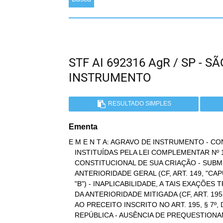
STF AI 692316 AgR / SP - 
INSTRUMENTO
RESULTADO SIMPLES
Ementa
E M E N T A: AGRAVO DE INSTRUMENTO - CO
   INSTITUÍDAS PELA LEI COMPLEMENTAR Nº 110/2001 - LEGITIMIDADE

   CONSTITUCIONAL DE SUA CRIAÇÃO - SUBMISSÃO AO POSTULADO DA

   ANTERIORIDADE GERAL (CF, ART. 149, "CAPUT", C/C O ART. 150, III,

   "B") - INAPLICABILIDADE, A TAIS EXAÇÕES TRIBUTÁRIAS, DO PRINCÍPIO

   DA ANTERIORIDADE MITIGADA (CF, ART. 195, § 6º) - ALEGADA VIOLAÇÃO

   AO PRECEITO INSCRITO NO ART. 195, § 7º, DA CONSTITUIÇÃO DA

   REPÚBLICA - AUSÊNCIA DE PREQUESTIONAMENTO EXPLÍCITO DA MATÉRIA
