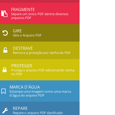
FRAGMENTE
Separe um único PDF dentre diversos
arquivos PDF
GIRE
Gire o Arquivo PDF
DESTRAVE
Remova a proteção por senha do PDF
PROTEGER
Proteja o arquivo PDF adicionando senha
no PDF
MARCA D`ÁGUA
Estampe uma imagem como uma marca
d`água do arquivo PDF
REPARE
Repare o arquivo PDF danificado