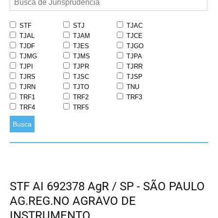
STF
STJ
TJAC
TJAL
TJAM
TJCE
TJDF
TJES
TJGO
TJMG
TJMS
TJPA
TJPI
TJPR
TJRR
TJRS
TJSC
TJSP
TJRN
TJTO
TNU
TRF1
TRF2
TRF3
TRF4
TRF5
Busca
STF AI 692378 AgR / SP - SÃO PAULO
AG.REG.NO AGRAVO DE
INSTRUMENTO