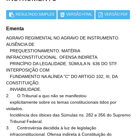
RESULTADO SIMPLES
VERSÃO HTML
VERSÃO PDF
Ementa
AGRAVO REGIMENTAL NO AGRAVO DE INSTRUMENTO. 
AUSÊNCIA DE

   PREQUESTIONAMENTO. MATÉRIA 
INFRACONSTITUCIONAL. OFENSA INDIRETA.

   PRINCÍPIO DA LEGALIDADE. SÚMULA N. 636 DO STF. 
INTERPOSIÇÃO COM

   FUNDAMENTO NA ALÍNEA "C" DO ARTIGO 102, III, DA 
CONSTITUIÇÃO.

   INVIABILIDADE.

2.      O Tribunal a quo não se manifestou

   explicitamente sobre os temas constitucionais tidos por 
violados.

   Incidência dos óbices das Súmulas ns. 282 e 356 do Supremo

   Tribunal Federal.

3.      Controvérsia decidida à luz de legislação

   infraconstitucional. Ofensa indireta à Constituição do
