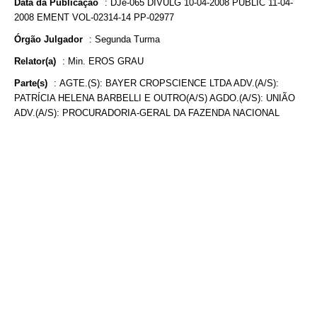
Data da Publicação
:
DJe-065 DIVULG 10-04-2008 PUBLIC 11-04-
2008 EMENT VOL-02314-14 PP-02977
Órgão Julgador
:
Segunda Turma
Relator(a)
:
Min. EROS GRAU
Parte(s)
:
AGTE.(S): BAYER CROPSCIENCE LTDA ADV.(A/S):
PATRÍCIA HELENA BARBELLI E OUTRO(A/S) AGDO.(A/S): UNIÃO
ADV.(A/S): PROCURADORIA-GERAL DA FAZENDA NACIONAL