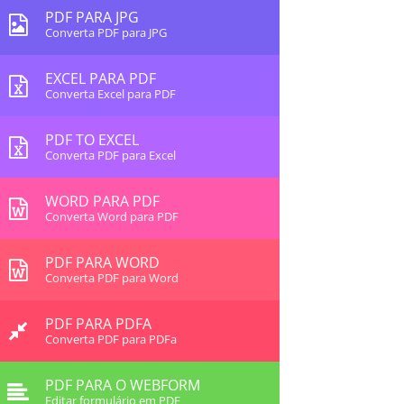
PDF PARA JPG
Converta PDF para JPG
EXCEL PARA PDF
Converta Excel para PDF
PDF TO EXCEL
Converta PDF para Excel
WORD PARA PDF
Converta Word para PDF
PDF PARA WORD
Converta PDF para Word
PDF PARA PDFA
Converta PDF para PDFa
PDF PARA O WEBFORM
Editar formulário em PDF