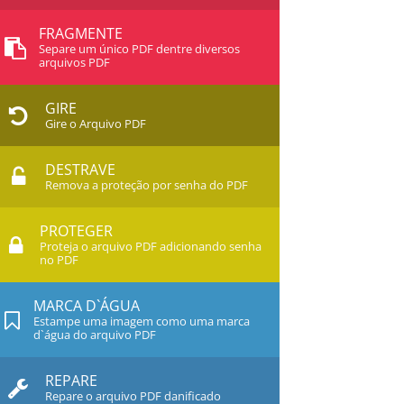
FRAGMENTE
Separe um único PDF dentre diversos
arquivos PDF
GIRE
Gire o Arquivo PDF
DESTRAVE
Remova a proteção por senha do PDF
PROTEGER
Proteja o arquivo PDF adicionando senha
no PDF
MARCA D`ÁGUA
Estampe uma imagem como uma marca
d`água do arquivo PDF
REPARE
Repare o arquivo PDF danificado