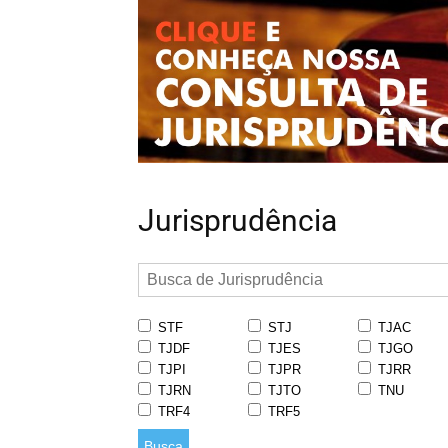
Jurisprudência
STF
STJ
TJAC
TJDF
TJES
TJGO
TJPI
TJPR
TJRR
TJRN
TJTO
TNU
TRF4
TRF5
Busca