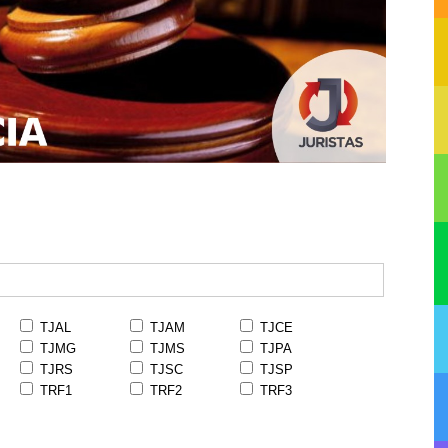
TJAL
TJAM
TJCE
TJMG
TJMS
TJPA
TJRS
TJSC
TJSP
TRF1
TRF2
TRF3