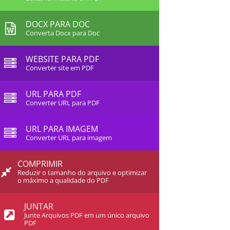
DOCX PARA DOC
Converta Docx para Doc
WEBSITE PARA PDF
Converter site em PDF
URL PARA PDF
Converter URL para PDF
URL PARA IMAGEM
Converter URL para imagem
COMPRIMIR
Reduzir o tamanho do arquivo e optimizar
o máximo a qualidade do PDF
JUNTAR
Junte Arquivos PDF em um único arquivo
PDF