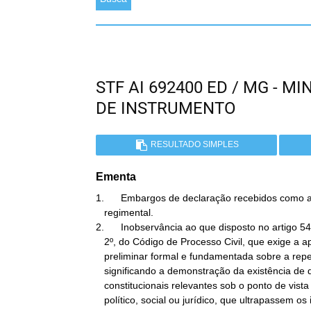
STF AI 692400 ED / MG - 
DE INSTRUMENTO
RESULTADO SIMPLES
Ementa
1.      Embargos de declaração recebidos como a
   regimental.

2.      Inobservância ao que disposto no artigo 54
   2º, do Código de Processo Civil, que exige a apresentação de

   preliminar formal e fundamentada sobre a repercussão geral,

   significando a demonstração da existência de questões

   constitucionais relevantes sob o ponto de vista econômico,

   político, social ou jurídico, que ultrapassem os interesses
