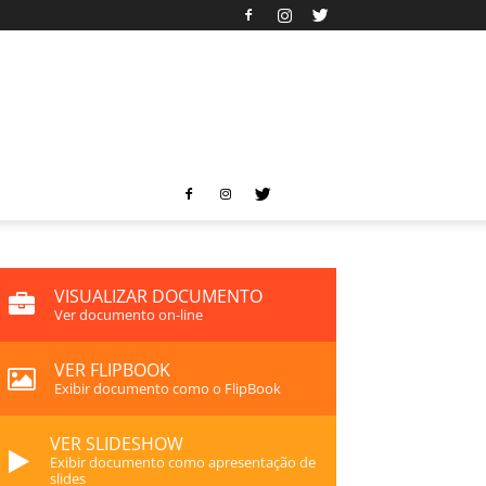
VISUALIZAR DOCUMENTO
Ver documento on-line
VER FLIPBOOK
Exibir documento como o FlipBook
VER SLIDESHOW
Exibir documento como apresentação de
slides