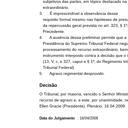
   subjetivos das partes, em tópico destacado na petição de recurso

   extraordinário.

3.      É imprescindível a observância desse

   requisito formal mesmo nas hipóteses de presunção de existência

   da repercussão geral prevista no art. 323, § 1º, do RISTF.

   Precedente.

4.      A ausência dessa preliminar permite que a

   Presidência do Supremo Tribunal Federal negue, liminarmente, o

   processamento do recurso extraordinário, bem como do agravo de

   instrumento interposto contra a decisão que o inadmitiu na origem

   (13, V, c, e 327, caput e § 1º, do Regimento Interno do Supremo

   Tribunal Federal).

5.      Agravo regimental desprovido.
Decisão
O Tribunal, por maioria, vencido o Senhor Mini
recurso de agravo e, a este, por unanimidade, n
Ellen Gracie (Presidente). Plenário, 16.04.2008.
Data do Julgamento
:
16/04/2008