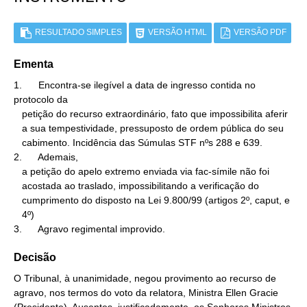
RESULTADO SIMPLES
VERSÃO HTML
VERSÃO PDF
Ementa
1.      Encontra-se ilegível a data de ingresso contida no 
protocolo da

   petição do recurso extraordinário, fato que impossibilita aferir

   a sua tempestividade, pressuposto de ordem pública do seu

   cabimento. Incidência das Súmulas STF nºs 288 e 639.

2.      Ademais,

   a petição do apelo extremo enviada via fac-símile não foi

   acostada ao traslado, impossibilitando a verificação do

   cumprimento do disposto na Lei 9.800/99 (artigos 2º, caput, e

   4º)

3.      Agravo regimental improvido.
Decisão
O Tribunal, à unanimidade, negou provimento ao recurso de
agravo, nos termos do voto da relatora, Ministra Ellen Gracie