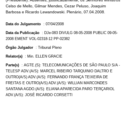
(Presidente). Ausentes, justificadamente, os Senhores Ministros
Celso de Mello, Gilmar Mendes, Cezar Peluso, Joaquim
Barbosa e Ricardo Lewandowski. Plenário, 07.04.2008.
Data do Julgamento
:
07/04/2008
Data da Publicação
:
DJe-083 DIVULG 08-05-2008 PUBLIC 09-05-
2008 EMENT VOL-02318-12 PP-02382
Órgão Julgador
:
Tribunal Pleno
Relator(a)
:
Min. ELLEN GRACIE
Parte(s)
:
AGTE.(S): TELECOMUNICAÇÕES DE SÃO PAULO S/A -
TELESP ADV.(A/S): MARCEL RIBEIRO TARQUINIO DALTRO E
OUTRO(A/S) ADV.(A/S): FERNANDO FRANÇA TEIXEIRA DE
FREITAS E OUTRO(A/S) ADV.(A/S): WILLIAN MARCONDES
SANTANA AGDO.(A/S): ELIANA APARECIDA PARO TERÇARIOL
ADV.(A/S): JOSÉ RICARDO CORSETTI