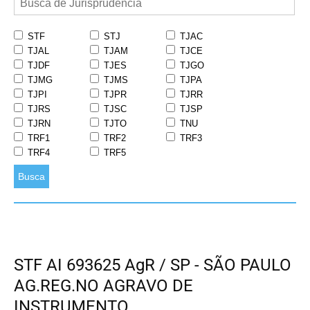
STF
STJ
TJAC
TJAL
TJAM
TJCE
TJDF
TJES
TJGO
TJMG
TJMS
TJPA
TJPI
TJPR
TJRR
TJRS
TJSC
TJSP
TJRN
TJTO
TNU
TRF1
TRF2
TRF3
TRF4
TRF5
Busca
STF AI 693625 AgR / SP - SÃO PAULO
AG.REG.NO AGRAVO DE
INSTRUMENTO