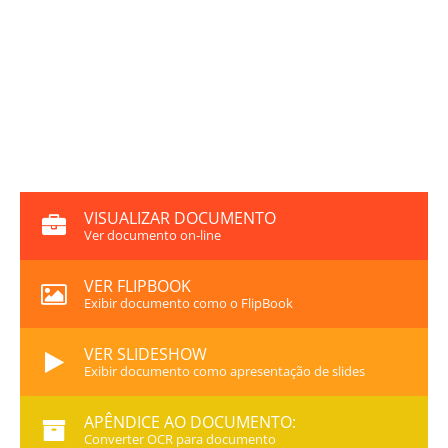
VISUALIZAR DOCUMENTO
Ver documento on-line
VER FLIPBOOK
Exibir documento como o FlipBook
VER SLIDESHOW
Exibir documento como apresentação de slides
APÊNDICE AO DOCUMENTO:
Converter OCR para documento