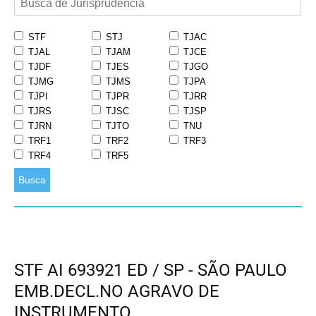
STF
STJ
TJAC
TJAL
TJAM
TJCE
TJDF
TJES
TJGO
TJMG
TJMS
TJPA
TJPI
TJPR
TJRR
TJRS
TJSC
TJSP
TJRN
TJTO
TNU
TRF1
TRF2
TRF3
TRF4
TRF5
Busca
STF AI 693921 ED / SP - SÃO PAULO
EMB.DECL.NO AGRAVO DE
INSTRUMENTO