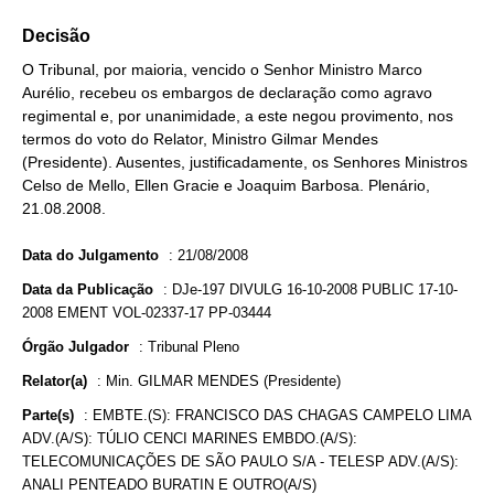
Decisão
O Tribunal, por maioria, vencido o Senhor Ministro Marco
Aurélio, recebeu os embargos de declaração como agravo
regimental e, por unanimidade, a este negou provimento, nos
termos do voto do Relator, Ministro Gilmar Mendes
(Presidente). Ausentes, justificadamente, os Senhores Ministros
Celso de Mello, Ellen Gracie e Joaquim Barbosa. Plenário,
21.08.2008.
Data do Julgamento
:
21/08/2008
Data da Publicação
:
DJe-197 DIVULG 16-10-2008 PUBLIC 17-10-
2008 EMENT VOL-02337-17 PP-03444
Órgão Julgador
:
Tribunal Pleno
Relator(a)
:
Min. GILMAR MENDES (Presidente)
Parte(s)
:
EMBTE.(S): FRANCISCO DAS CHAGAS CAMPELO LIMA
ADV.(A/S): TÚLIO CENCI MARINES EMBDO.(A/S):
TELECOMUNICAÇÕES DE SÃO PAULO S/A - TELESP ADV.(A/S):
ANALI PENTEADO BURATIN E OUTRO(A/S)