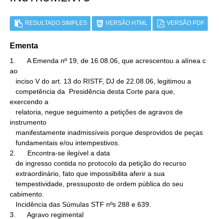
RESULTADO SIMPLES
VERSÃO HTML
VERSÃO PDF
Ementa
1.      A Emenda nº 19, de 16.08.06, que acrescentou a alínea c 
ao

   inciso V do art. 13 do RISTF, DJ de 22.08.06, legitimou a

   competência da  Presidência desta Corte para que, 
exercendo a

   relatoria, negue seguimento a petições de agravos de 
instrumento

   manifestamente inadmissíveis porque desprovidos de peças

   fundamentais e/ou intempestivos.

2.      Encontra-se ilegível a data

   de ingresso contida no protocolo da petição do recurso

   extraordinário, fato que impossibilita aferir a sua

   tempestividade, pressuposto de ordem pública do seu 
cabimento.

   Incidência das Súmulas STF nºs 288 e 639.

3.      Agravo regimental
