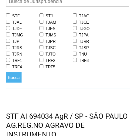
STF
STJ
TJAC
TJAL
TJAM
TJCE
TJDF
TJES
TJGO
TJMG
TJMS
TJPA
TJPI
TJPR
TJRR
TJRS
TJSC
TJSP
TJRN
TJTO
TNU
TRF1
TRF2
TRF3
TRF4
TRF5
Busca
STF AI 694034 AgR / SP - SÃO PAULO
AG.REG.NO AGRAVO DE
INSTRUMENTO