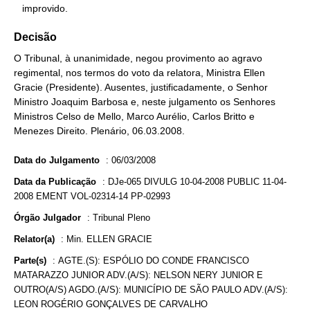
   improvido.
Decisão
O Tribunal, à unanimidade, negou provimento ao agravo
regimental, nos termos do voto da relatora, Ministra Ellen
Gracie (Presidente). Ausentes, justificadamente, o Senhor
Ministro Joaquim Barbosa e, neste julgamento os Senhores
Ministros Celso de Mello, Marco Aurélio, Carlos Britto e
Menezes Direito. Plenário, 06.03.2008.
Data do Julgamento
:
06/03/2008
Data da Publicação
:
DJe-065 DIVULG 10-04-2008 PUBLIC 11-04-
2008 EMENT VOL-02314-14 PP-02993
Órgão Julgador
:
Tribunal Pleno
Relator(a)
:
Min. ELLEN GRACIE
Parte(s)
:
AGTE.(S): ESPÓLIO DO CONDE FRANCISCO
MATARAZZO JUNIOR ADV.(A/S): NELSON NERY JUNIOR E
OUTRO(A/S) AGDO.(A/S): MUNICÍPIO DE SÃO PAULO ADV.(A/S):
LEON ROGÉRIO GONÇALVES DE CARVALHO