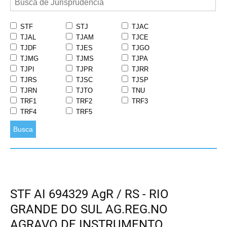
STF
STJ
TJAC
TJAL
TJAM
TJCE
TJDF
TJES
TJGO
TJMG
TJMS
TJPA
TJPI
TJPR
TJRR
TJRS
TJSC
TJSP
TJRN
TJTO
TNU
TRF1
TRF2
TRF3
TRF4
TRF5
Busca
STF AI 694329 AgR / RS - RIO
GRANDE DO SUL AG.REG.NO
AGRAVO DE INSTRUMENTO