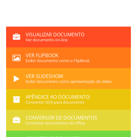
VISUALIZAR DOCUMENTO
Ver documento on-line
VER FLIPBOOK
Exibir documento como o FlipBook
VER SLIDESHOW
Exibir documento como apresentação de slides
APÊNDICE AO DOCUMENTO:
Converter OCR para documento
CONVERSOR DE DOCUMENTOS
Converter documentos do office