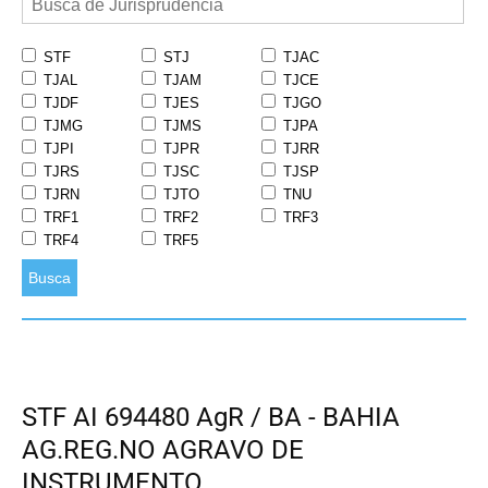
STF
STJ
TJAC
TJAL
TJAM
TJCE
TJDF
TJES
TJGO
TJMG
TJMS
TJPA
TJPI
TJPR
TJRR
TJRS
TJSC
TJSP
TJRN
TJTO
TNU
TRF1
TRF2
TRF3
TRF4
TRF5
Busca
STF AI 694480 AgR / BA - BAHIA
AG.REG.NO AGRAVO DE
INSTRUMENTO