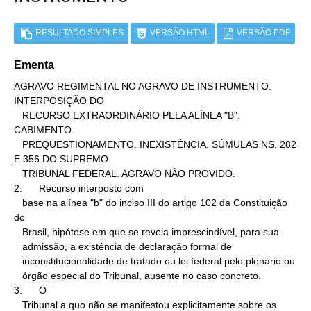
RESULTADO SIMPLES
VERSÃO HTML
VERSÃO PDF
Ementa
AGRAVO REGIMENTAL NO AGRAVO DE INSTRUMENTO. 
INTERPOSIÇÃO DO

   RECURSO EXTRAORDINÁRIO PELA ALÍNEA "B". 
CABIMENTO.

   PREQUESTIONAMENTO. INEXISTÊNCIA. SÚMULAS NS. 282 
E 356 DO SUPREMO

   TRIBUNAL FEDERAL. AGRAVO NÃO PROVIDO.

2.      Recurso interposto com

   base na alínea "b" do inciso III do artigo 102 da Constituição 
do

   Brasil, hipótese em que se revela imprescindível, para sua

   admissão, a existência de declaração formal de

   inconstitucionalidade de tratado ou lei federal pelo plenário ou

   órgão especial do Tribunal, ausente no caso concreto.

3.      O

   Tribunal a quo não se manifestou explicitamente sobre os 