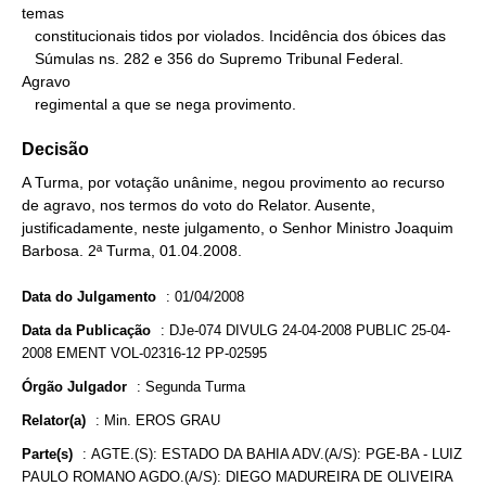
temas

   constitucionais tidos por violados. Incidência dos óbices das

   Súmulas ns. 282 e 356 do Supremo Tribunal Federal.

Agravo

   regimental a que se nega provimento.
Decisão
A Turma, por votação unânime, negou provimento ao recurso
de agravo, nos termos do voto do Relator. Ausente,
justificadamente, neste julgamento, o Senhor Ministro Joaquim
Barbosa. 2ª Turma, 01.04.2008.
Data do Julgamento
:
01/04/2008
Data da Publicação
:
DJe-074 DIVULG 24-04-2008 PUBLIC 25-04-
2008 EMENT VOL-02316-12 PP-02595
Órgão Julgador
:
Segunda Turma
Relator(a)
:
Min. EROS GRAU
Parte(s)
:
AGTE.(S): ESTADO DA BAHIA ADV.(A/S): PGE-BA - LUIZ
PAULO ROMANO AGDO.(A/S): DIEGO MADUREIRA DE OLIVEIRA