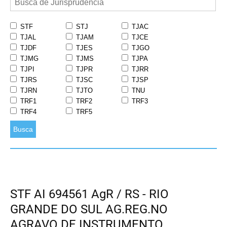
STF
STJ
TJAC
TJAL
TJAM
TJCE
TJDF
TJES
TJGO
TJMG
TJMS
TJPA
TJPI
TJPR
TJRR
TJRS
TJSC
TJSP
TJRN
TJTO
TNU
TRF1
TRF2
TRF3
TRF4
TRF5
Busca
STF AI 694561 AgR / RS - RIO
GRANDE DO SUL AG.REG.NO
AGRAVO DE INSTRUMENTO