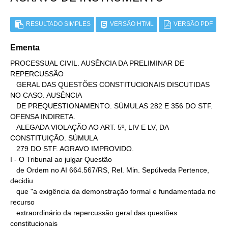
RESULTADO SIMPLES
VERSÃO HTML
VERSÃO PDF
Ementa
PROCESSUAL CIVIL. AUSÊNCIA DA PRELIMINAR DE 
REPERCUSSÃO

   GERAL DAS QUESTÕES CONSTITUCIONAIS DISCUTIDAS 
NO CASO. AUSÊNCIA

   DE PREQUESTIONAMENTO. SÚMULAS 282 E 356 DO STF. 
OFENSA INDIRETA.

   ALEGADA VIOLAÇÃO AO ART. 5º, LIV E LV, DA 
CONSTITUIÇÃO. SÚMULA

   279 DO STF. AGRAVO IMPROVIDO.

I - O Tribunal ao julgar Questão

   de Ordem no AI 664.567/RS, Rel. Min. Sepúlveda Pertence, 
decidiu

   que "a exigência da demonstração formal e fundamentada no 
recurso

   extraordinário da repercussão geral das questões 
constitucionais
