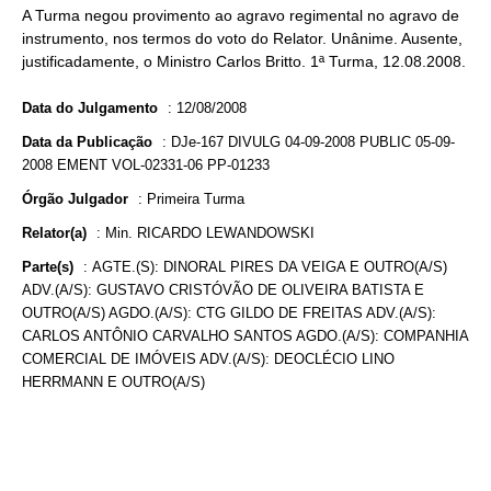
A Turma negou provimento ao agravo regimental no agravo de
instrumento, nos termos do voto do Relator. Unânime. Ausente,
justificadamente, o Ministro Carlos Britto. 1ª Turma, 12.08.2008.
Data do Julgamento
:
12/08/2008
Data da Publicação
:
DJe-167 DIVULG 04-09-2008 PUBLIC 05-09-
2008 EMENT VOL-02331-06 PP-01233
Órgão Julgador
:
Primeira Turma
Relator(a)
:
Min. RICARDO LEWANDOWSKI
Parte(s)
:
AGTE.(S): DINORAL PIRES DA VEIGA E OUTRO(A/S)
ADV.(A/S): GUSTAVO CRISTÓVÃO DE OLIVEIRA BATISTA E
OUTRO(A/S) AGDO.(A/S): CTG GILDO DE FREITAS ADV.(A/S):
CARLOS ANTÔNIO CARVALHO SANTOS AGDO.(A/S): COMPANHIA
COMERCIAL DE IMÓVEIS ADV.(A/S): DEOCLÉCIO LINO
HERRMANN E OUTRO(A/S)