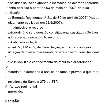
   discutidas só incide quando a intimação do acórdão recorrido

   tenha ocorrido a partir de 03 de maio de 2007, data da 
publicação

   da Emenda Regimental nº 21, de 30 de abril de 2007" (Ata de

   julgamento publicada em 26/6/2007).

II - Inadmissível o recurso

   extraordinário se a questão constitucional suscitada não tiver

   sido apreciada no acórdão recorrido.

III - A alegada violação

   ao art. 5º, LIV e LV, da Constituição, em regra, configura

   situação de ofensa meramente reflexa ao texto constitucional, 
o

   que inviabiliza o conhecimento do recurso extraordinário.

IV -

   Matéria que demanda a análise de fatos e provas, o que atrai 
a

   incidência da Súmula 279 do STF.

V - Agravo regimental

   improvido.
Decisão