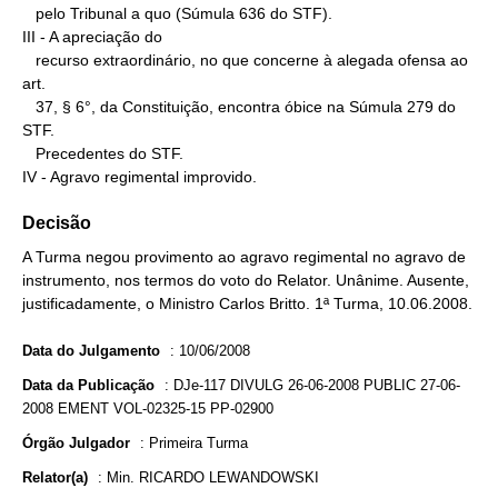
   pelo Tribunal a quo (Súmula 636 do STF).

III - A apreciação do

   recurso extraordinário, no que concerne à alegada ofensa ao 
art.

   37, § 6°, da Constituição, encontra óbice na Súmula 279 do 
STF.

   Precedentes do STF.

IV - Agravo regimental improvido.
Decisão
A Turma negou provimento ao agravo regimental no agravo de
instrumento, nos termos do voto do Relator. Unânime. Ausente,
justificadamente, o Ministro Carlos Britto. 1ª Turma, 10.06.2008.
Data do Julgamento
:
10/06/2008
Data da Publicação
:
DJe-117 DIVULG 26-06-2008 PUBLIC 27-06-
2008 EMENT VOL-02325-15 PP-02900
Órgão Julgador
:
Primeira Turma
Relator(a)
:
Min. RICARDO LEWANDOWSKI