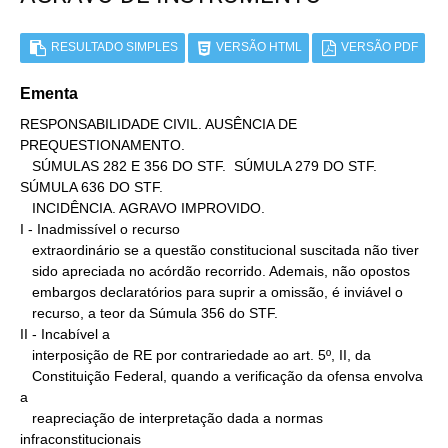
RESULTADO SIMPLES
VERSÃO HTML
VERSÃO PDF
Ementa
RESPONSABILIDADE CIVIL. AUSÊNCIA DE 
PREQUESTIONAMENTO.

   SÚMULAS 282 E 356 DO STF.  SÚMULA 279 DO STF. 
SÚMULA 636 DO STF.

   INCIDÊNCIA. AGRAVO IMPROVIDO.

I - Inadmissível o recurso

   extraordinário se a questão constitucional suscitada não tiver

   sido apreciada no acórdão recorrido. Ademais, não opostos

   embargos declaratórios para suprir a omissão, é inviável o

   recurso, a teor da Súmula 356 do STF.

II - Incabível a

   interposição de RE por contrariedade ao art. 5º, II, da

   Constituição Federal, quando a verificação da ofensa envolva 
a

   reapreciação de interpretação dada a normas 
infraconstitucionais
