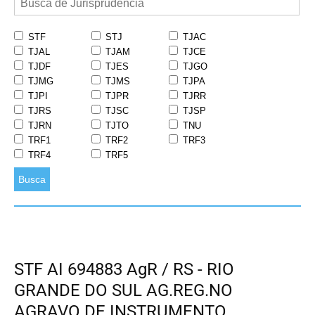
STF
STJ
TJAC
TJAL
TJAM
TJCE
TJDF
TJES
TJGO
TJMG
TJMS
TJPA
TJPI
TJPR
TJRR
TJRS
TJSC
TJSP
TJRN
TJTO
TNU
TRF1
TRF2
TRF3
TRF4
TRF5
Busca
STF AI 694883 AgR / RS - RIO
GRANDE DO SUL AG.REG.NO
AGRAVO DE INSTRUMENTO