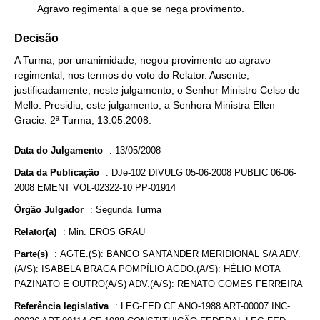
        Agravo regimental a que se nega provimento.
Decisão
A Turma, por unanimidade, negou provimento ao agravo
regimental, nos termos do voto do Relator. Ausente,
justificadamente, neste julgamento, o Senhor Ministro Celso de
Mello. Presidiu, este julgamento, a Senhora Ministra Ellen
Gracie. 2ª Turma, 13.05.2008.
Data do Julgamento
:
13/05/2008
Data da Publicação
:
DJe-102 DIVULG 05-06-2008 PUBLIC 06-06-
2008 EMENT VOL-02322-10 PP-01914
Órgão Julgador
:
Segunda Turma
Relator(a)
:
Min. EROS GRAU
Parte(s)
:
AGTE.(S): BANCO SANTANDER MERIDIONAL S/A ADV.
(A/S): ISABELA BRAGA POMPÍLIO AGDO.(A/S): HÉLIO MOTA
PAZINATO E OUTRO(A/S) ADV.(A/S): RENATO GOMES FERREIRA
Referência legislativa
:
LEG-FED CF ANO-1988 ART-00007 INC-