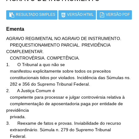
RESULTADO SIMPLES
VERSÃO HTML
VERSÃO PDF
Ementa
AGRAVO REGIMENTAL NO AGRAVO DE INSTRUMENTO.

   PREQUESTIONAMENTO PARCIAL. PREVIDÊNCIA 
COMPLEMENTAR.

   CONTROVÉRSIA. COMPETÊNCIA.

1.      O Tribunal a quo não se

   manifestou explicitamente sobre todos os preceitos

   constitucionais tidos por violados. Incidência das Súmulas ns.

   282 e 356 do Supremo Tribunal Federal.

2.      A Justiça Comum é

   competente para processar e julgar controvérsia relativa à

   complementação de aposentadoria paga por entidade de 
previdência

   privada.

3.      Reexame de fatos e provas. Inviabilidade do recurso

   extraordinário. Súmula n. 279 do Supremo Tribunal

   Federal.
