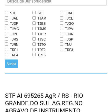
STF
STJ
TJAC
TJAL
TJAM
TJCE
TJDF
TJES
TJGO
TJMG
TJMS
TJPA
TJPI
TJPR
TJRR
TJRS
TJSC
TJSP
TJRN
TJTO
TNU
TRF1
TRF2
TRF3
TRF4
TRF5
Busca
STF AI 695265 AgR / RS - RIO
GRANDE DO SUL AG.REG.NO
AGRAVO DE INSTRUMENTO