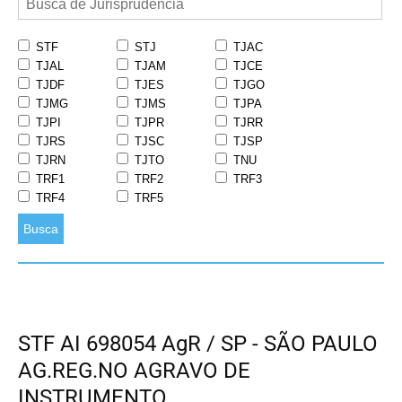
STF
STJ
TJAC
TJAL
TJAM
TJCE
TJDF
TJES
TJGO
TJMG
TJMS
TJPA
TJPI
TJPR
TJRR
TJRS
TJSC
TJSP
TJRN
TJTO
TNU
TRF1
TRF2
TRF3
TRF4
TRF5
Busca
STF AI 698054 AgR / SP - SÃO PAULO
AG.REG.NO AGRAVO DE
INSTRUMENTO