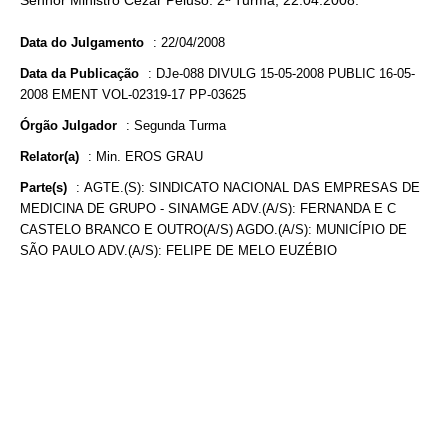
Senhor Ministro Cezar Peluso. 2ª Turma, 22.04.2008.
Data do Julgamento
:
22/04/2008
Data da Publicação
:
DJe-088 DIVULG 15-05-2008 PUBLIC 16-05-
2008 EMENT VOL-02319-17 PP-03625
Órgão Julgador
:
Segunda Turma
Relator(a)
:
Min. EROS GRAU
Parte(s)
:
AGTE.(S): SINDICATO NACIONAL DAS EMPRESAS DE
MEDICINA DE GRUPO - SINAMGE ADV.(A/S): FERNANDA E C
CASTELO BRANCO E OUTRO(A/S) AGDO.(A/S): MUNICÍPIO DE
SÃO PAULO ADV.(A/S): FELIPE DE MELO EUZÉBIO