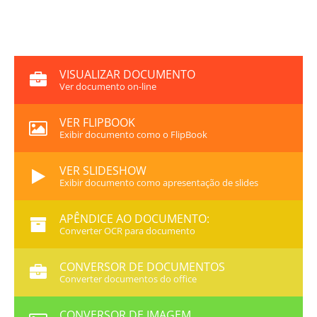
VISUALIZAR DOCUMENTO
Ver documento on-line
VER FLIPBOOK
Exibir documento como o FlipBook
VER SLIDESHOW
Exibir documento como apresentação de slides
APÊNDICE AO DOCUMENTO:
Converter OCR para documento
CONVERSOR DE DOCUMENTOS
Converter documentos do office
CONVERSOR DE IMAGEM