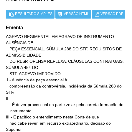
RESULTADO SIMPLES
VERSÃO HTML
VERSÃO PDF
Ementa
AGRAVO REGIMENTAL EM AGRAVO DE INSTRUMENTO. 
AUSÊNCIA DE

   PEÇA ESSENCIAL. SÚMULA 288 DO STF. REQUISITOS DE 
ADMISSIBILIDADE

   DO RESP. OFENSA REFLEXA. CLÁUSULAS CONTRATUAIS. 
SÚMULA 454 DO

   STF. AGRAVO IMPROVIDO.

 I - Ausência de peça essencial à

   compreensão da controvérsia. Incidência da Súmula 288 do 
STF.

II

   - É dever processual da parte zelar pela correta formação do

   instrumento.

III - É pacífico o entendimento nesta Corte de que

   não cabe rever, em recurso extraordinário, decisão do 
Superior
