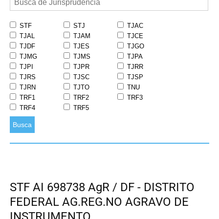
STF
STJ
TJAC
TJAL
TJAM
TJCE
TJDF
TJES
TJGO
TJMG
TJMS
TJPA
TJPI
TJPR
TJRR
TJRS
TJSC
TJSP
TJRN
TJTO
TNU
TRF1
TRF2
TRF3
TRF4
TRF5
Busca
STF AI 698738 AgR / DF - DISTRITO
FEDERAL AG.REG.NO AGRAVO DE
INSTRUMENTO