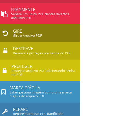
FRAGMENTE
Separe um único PDF dentre diversos
arquivos PDF
GIRE
Gire o Arquivo PDF
DESTRAVE
Remova a proteção por senha do PDF
PROTEGER
Proteja o arquivo PDF adicionando senha
no PDF
MARCA D`ÁGUA
Estampe uma imagem como uma marca
d`água do arquivo PDF
REPARE
Repare o arquivo PDF danificado