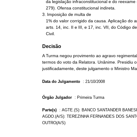
   da legislação infraconstitucional e do reexame de provas (Súmula

   279). Ofensa constitucional indireta.

3. Imposição de multa de

   1% do valor corrigido da causa. Aplicação do art. 557, § 2º, c/c

   arts. 14, inc. II e III, e 17, inc. VII, do Código de Processo

   Civil.
Decisão
A Turma negou provimento ao agravo regimental
termos do voto da Relatora. Unânime. Presidiu o 
justificadamente, deste julgamento o Ministro Ma
Data do Julgamento
:
21/10/2008
Órgão Julgador
:
Primeira Turma
Parte(s)
:
AGTE.(S): BANCO SANTANDER BANESPA
AGDO.(A/S): TEREZINHA FERNANDES DOS SANT
OUTRO(A/S)