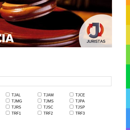
TJAL
TJAM
TJCE
TJMG
TJMS
TJPA
TJRS
TJSC
TJSP
TRF1
TRF2
TRF3