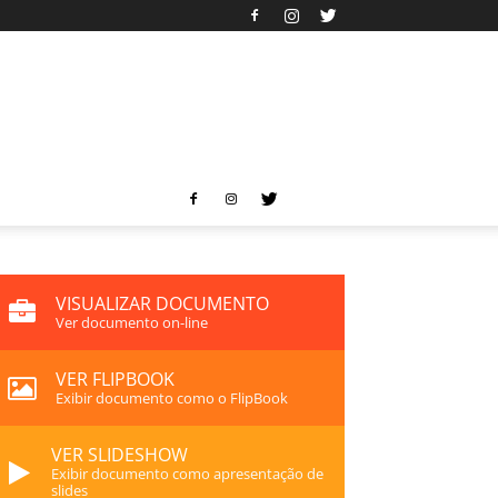
VISUALIZAR DOCUMENTO
Ver documento on-line
VER FLIPBOOK
Exibir documento como o FlipBook
VER SLIDESHOW
Exibir documento como apresentação de
slides