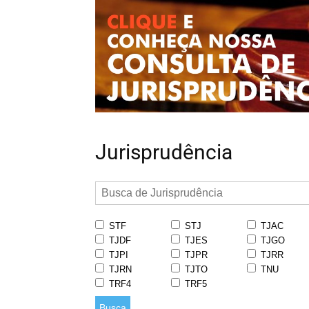
Jurisprudência
STF
STJ
TJAC
TJDF
TJES
TJGO
TJPI
TJPR
TJRR
TJRN
TJTO
TNU
TRF4
TRF5
Busca