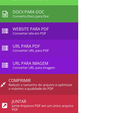
DOCX PARA DOC
Converta Docx para Doc
WEBSITE PARA PDF
Converter site em PDF
URL PARA PDF
Converter URL para PDF
URL PARA IMAGEM
Converter URL para imagem
COMPRIMIR
Reduzir o tamanho do arquivo e optimizar
o máximo a qualidade do PDF
JUNTAR
Junte Arquivos PDF em um único arquivo
PDF