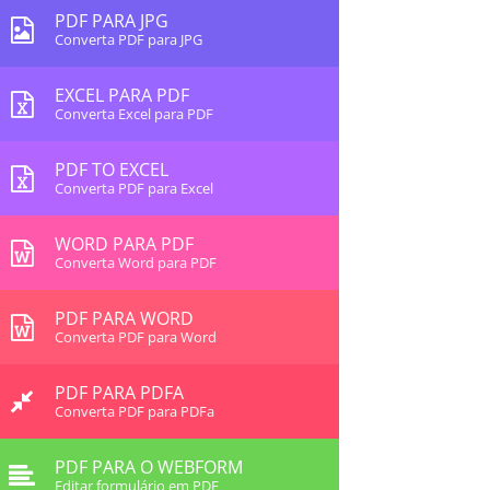
PDF PARA JPG
Converta PDF para JPG
EXCEL PARA PDF
Converta Excel para PDF
PDF TO EXCEL
Converta PDF para Excel
WORD PARA PDF
Converta Word para PDF
PDF PARA WORD
Converta PDF para Word
PDF PARA PDFA
Converta PDF para PDFa
PDF PARA O WEBFORM
Editar formulário em PDF