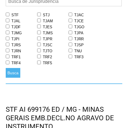
STF
STJ
TJAC
TJAL
TJAM
TJCE
TJDF
TJES
TJGO
TJMG
TJMS
TJPA
TJPI
TJPR
TJRR
TJRS
TJSC
TJSP
TJRN
TJTO
TNU
TRF1
TRF2
TRF3
TRF4
TRF5
Busca
STF AI 699176 ED / MG - MINAS
GERAIS EMB.DECL.NO AGRAVO DE
INSTRUMENTO