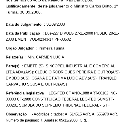
nos termos do voto da Relatora. Não participou,
justificadamente, deste julgamento o Ministro Carlos Britto. 1ª
Turma, 30.09.2008.
Data do Julgamento
:
30/09/2008
Data da Publicação
:
DJe-227 DIVULG 27-11-2008 PUBLIC 28-11-
2008 EMENT VOL-02343-17 PP-03502
Órgão Julgador
:
Primeira Turma
Relator(a)
:
Min. CÁRMEN LÚCIA
Parte(s)
:
EMBTE.(S): SINCOPEL INDUSTRIAL E COMERCIAL
LTDA ADV.(A/S): CLEUCIO RODRIGUES PEREIRA E OUTRO(A/S)
EMBDO.(A/S): OSANA DE FÁTIMA LÚCIO ADV.(A/S): FRANQLEI
CARVALHO SOUSA E OUTRO(A/S)
Referência legislativa
:
LEG-FED CF ANO-1988 ART-00102 INC-
00003 CF-1988 CONSTITUIÇÃO FEDERAL LEG-FED SUMSTF-
000281 SÚMULA DO SUPREMO TRIBUNAL FEDERAL - STF
Observação
:
- Acórdãos citados: AI 514515 AgR, AI 656970 AgR.
Número de páginas: 7. Análise: 05/12/2008, CRE.