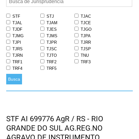
STF
STJ
TJAC
TJAL
TJAM
TJCE
TJDF
TJES
TJGO
TJMG
TJMS
TJPA
TJPI
TJPR
TJRR
TJRS
TJSC
TJSP
TJRN
TJTO
TNU
TRF1
TRF2
TRF3
TRF4
TRF5
Busca
STF AI 699776 AgR / RS - RIO
GRANDE DO SUL AG.REG.NO
AGRAVO DE INSTRUMENTO