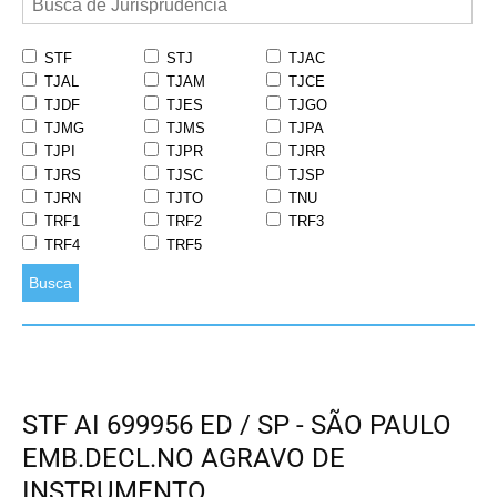
STF
STJ
TJAC
TJAL
TJAM
TJCE
TJDF
TJES
TJGO
TJMG
TJMS
TJPA
TJPI
TJPR
TJRR
TJRS
TJSC
TJSP
TJRN
TJTO
TNU
TRF1
TRF2
TRF3
TRF4
TRF5
Busca
STF AI 699956 ED / SP - SÃO PAULO
EMB.DECL.NO AGRAVO DE
INSTRUMENTO