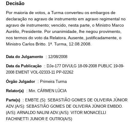
Decisão
Por maioria de votos, a Turma converteu os embargos de
declaração no agravo de instrumento em agravo regimental no
agravo de instrumento; vencido, nesta parte, o Ministro Marco
Aurélio, Presidente. Por unanimidade, lhe negou provimento,
nos termos do voto da Relatora. Ausente, justificadamente, o
Ministro Carlos Britto. 1ª. Turma, 12.08.2008.
Data do Julgamento
:
12/08/2008
Data da Publicação
:
DJe-177 DIVULG 18-09-2008 PUBLIC 19-09-
2008 EMENT VOL-02333-11 PP-02262
Órgão Julgador
:
Primeira Turma
Relator(a)
:
Min. CÁRMEN LÚCIA
Parte(s)
:
EMBTE.(S): SEBASTIÃO GOMES DE OLIVEIRA JÚNIOR
ADV.(A/S): SEBASTIÃO GOMES DE OLIVEIRA JÚNIOR EMBDO.
(A/S): ARNALDO NALINI ADV.(A/S): VITOR MONACELLI
FACHINETTI JUNIOR E OUTRO(A/S)