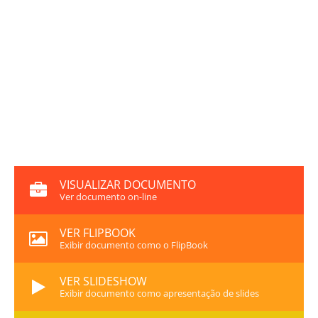
VISUALIZAR DOCUMENTO
Ver documento on-line
VER FLIPBOOK
Exibir documento como o FlipBook
VER SLIDESHOW
Exibir documento como apresentação de slides