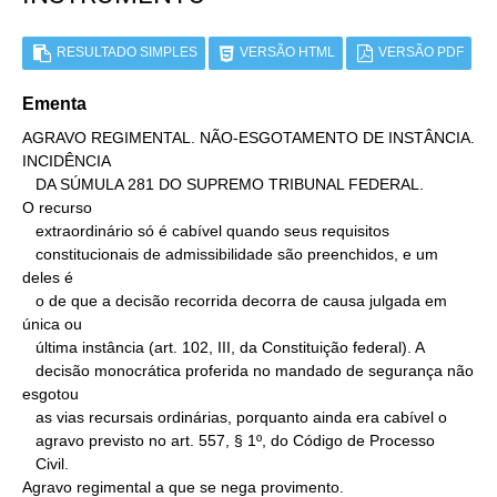
RESULTADO SIMPLES
VERSÃO HTML
VERSÃO PDF
Ementa
AGRAVO REGIMENTAL. NÃO-ESGOTAMENTO DE INSTÂNCIA. 
INCIDÊNCIA

   DA SÚMULA 281 DO SUPREMO TRIBUNAL FEDERAL.

O recurso

   extraordinário só é cabível quando seus requisitos

   constitucionais de admissibilidade são preenchidos, e um 
deles é

   o de que a decisão recorrida decorra de causa julgada em 
única ou

   última instância (art. 102, III, da Constituição federal). A

   decisão monocrática proferida no mandado de segurança não 
esgotou

   as vias recursais ordinárias, porquanto ainda era cabível o

   agravo previsto no art. 557, § 1º, do Código de Processo

   Civil.

Agravo regimental a que se nega provimento.