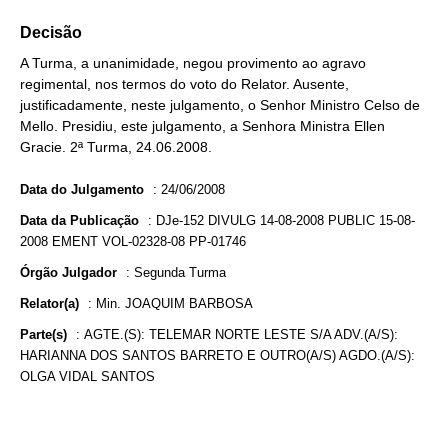
Decisão
A Turma, a unanimidade, negou provimento ao agravo
regimental, nos termos do voto do Relator. Ausente,
justificadamente, neste julgamento, o Senhor Ministro Celso de
Mello. Presidiu, este julgamento, a Senhora Ministra Ellen
Gracie. 2ª Turma, 24.06.2008.
Data do Julgamento
:
24/06/2008
Data da Publicação
:
DJe-152 DIVULG 14-08-2008 PUBLIC 15-08-
2008 EMENT VOL-02328-08 PP-01746
Órgão Julgador
:
Segunda Turma
Relator(a)
:
Min. JOAQUIM BARBOSA
Parte(s)
:
AGTE.(S): TELEMAR NORTE LESTE S/A ADV.(A/S):
HARIANNA DOS SANTOS BARRETO E OUTRO(A/S) AGDO.(A/S):
OLGA VIDAL SANTOS