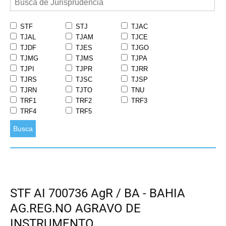
STF
STJ
TJAC
TJAL
TJAM
TJCE
TJDF
TJES
TJGO
TJMG
TJMS
TJPA
TJPI
TJPR
TJRR
TJRS
TJSC
TJSP
TJRN
TJTO
TNU
TRF1
TRF2
TRF3
TRF4
TRF5
Busca
STF AI 700736 AgR / BA - BAHIA
AG.REG.NO AGRAVO DE
INSTRUMENTO