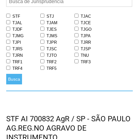
STF
STJ
TJAC
TJAL
TJAM
TJCE
TJDF
TJES
TJGO
TJMG
TJMS
TJPA
TJPI
TJPR
TJRR
TJRS
TJSC
TJSP
TJRN
TJTO
TNU
TRF1
TRF2
TRF3
TRF4
TRF5
Busca
STF AI 700832 AgR / SP - SÃO PAULO
AG.REG.NO AGRAVO DE
INSTRUMENTO