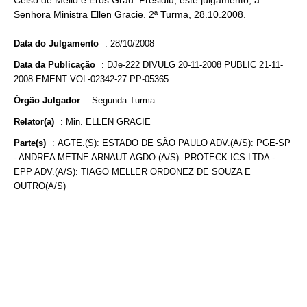
Celso de Mello e Eros Grau. Presidiu, este julgamento, a
Senhora Ministra Ellen Gracie. 2ª Turma, 28.10.2008.
Data do Julgamento
:
28/10/2008
Data da Publicação
:
DJe-222 DIVULG 20-11-2008 PUBLIC 21-11-
2008 EMENT VOL-02342-27 PP-05365
Órgão Julgador
:
Segunda Turma
Relator(a)
:
Min. ELLEN GRACIE
Parte(s)
:
AGTE.(S): ESTADO DE SÃO PAULO ADV.(A/S): PGE-SP
- ANDREA METNE ARNAUT AGDO.(A/S): PROTECK ICS LTDA -
EPP ADV.(A/S): TIAGO MELLER ORDONEZ DE SOUZA E
OUTRO(A/S)