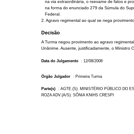
   na via extraordinária, o reexame de fatos e provas do processo,

   na forma do enunciado 279 da Súmula do Supremo Tribunal

   Federal.

2. Agravo regimental ao qual se nega provimento
Decisão
A Turma negou provimento ao agravo regimental 
Unânime. Ausente, justificadamente, o Ministro C
Data do Julgamento
:
12/08/2008
Órgão Julgador
:
Primeira Turma
Parte(s)
:
AGTE.(S): MINISTÉRIO PÚBLICO DO E
ROZA ADV.(A/S): SÔNIA KNIHS CRESPI