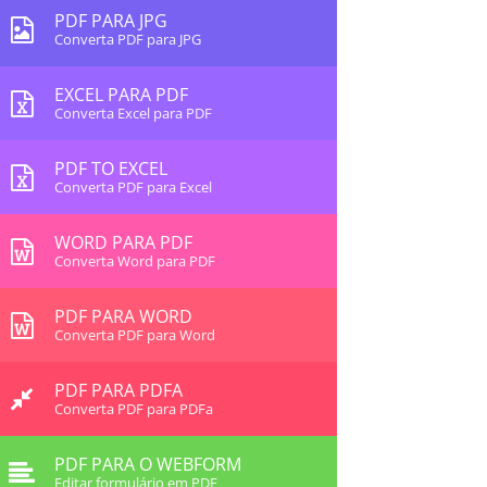
PDF PARA JPG
Converta PDF para JPG
EXCEL PARA PDF
Converta Excel para PDF
PDF TO EXCEL
Converta PDF para Excel
WORD PARA PDF
Converta Word para PDF
PDF PARA WORD
Converta PDF para Word
PDF PARA PDFA
Converta PDF para PDFa
PDF PARA O WEBFORM
Editar formulário em PDF