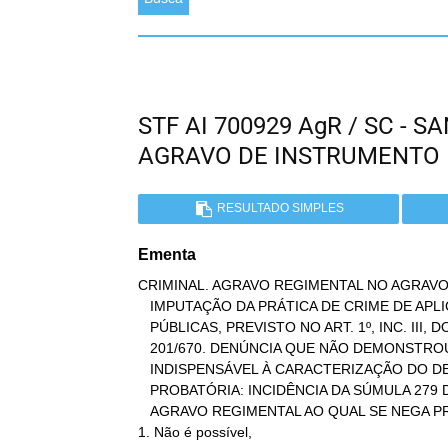
STF AI 700929 AgR / SC - 
AGRAVO DE INSTRUMENTO
RESULTADO SIMPLES
Ementa
CRIMINAL. AGRAVO REGIMENTAL NO AGRAVO
   IMPUTAÇÃO DA PRÁTICA DE CRIME DE APLICAÇÃO INDEVIDA DE VERBAS

   PÚBLICAS, PREVISTO NO ART. 1º, INC. III, DO DECRETO-LEI N.

   201/670. DENÚNCIA QUE NÃO DEMONSTROU O ELEMENTO SUBJETIVO DO DOLO

   INDISPENSÁVEL À CARACTERIZAÇÃO DO DELITO. REEXAME DE MATÉRIA

   PROBATÓRIA: INCIDÊNCIA DA SÚMULA 279 DO SUPREMO TRIBUNAL FEDERAL.

   AGRAVO REGIMENTAL AO QUAL SE NEGA PROVIMENTO.

1. Não é possível,
