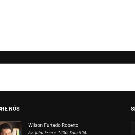
BRE NÓS
S
Wilson Furtado Roberto
Av. Júlia Freire, 1200, Sala 904,