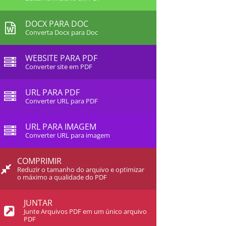
DOCX PARA DOC
Converta Docx para Doc
WEBSITE PARA PDF
Converter site em PDF
URL PARA PDF
Converter URL para PDF
URL PARA IMAGEM
Converter URL para imagem
COMPRIMIR
Reduzir o tamanho do arquivo e optimizar
o máximo a qualidade do PDF
JUNTAR
Junte Arquivos PDF em um único arquivo
PDF