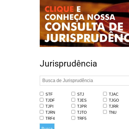
Jurisprudência
STF
STJ
TJAC
TJDF
TJES
TJGO
TJPI
TJPR
TJRR
TJRN
TJTO
TNU
TRF4
TRF5
Busca