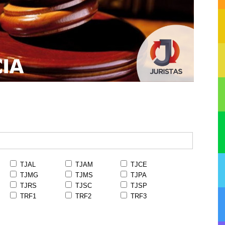
TJAL
TJAM
TJCE
TJMG
TJMS
TJPA
TJRS
TJSC
TJSP
TRF1
TRF2
TRF3