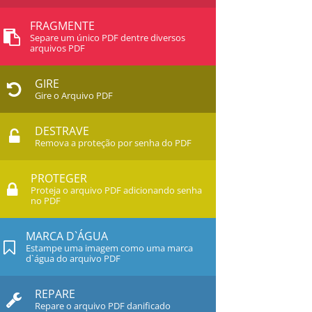
FRAGMENTE
Separe um único PDF dentre diversos
arquivos PDF
GIRE
Gire o Arquivo PDF
DESTRAVE
Remova a proteção por senha do PDF
PROTEGER
Proteja o arquivo PDF adicionando senha
no PDF
MARCA D`ÁGUA
Estampe uma imagem como uma marca
d`água do arquivo PDF
REPARE
Repare o arquivo PDF danificado