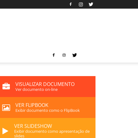
VISUALIZAR DOCUMENTO
Ver documento on-line
VER FLIPBOOK
Exibir documento como o FlipBook
VER SLIDESHOW
Exibir documento como apresentação de
slides