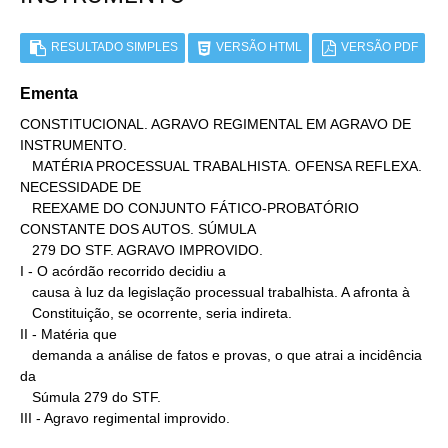
RESULTADO SIMPLES
VERSÃO HTML
VERSÃO PDF
Ementa
CONSTITUCIONAL. AGRAVO REGIMENTAL EM AGRAVO DE 
INSTRUMENTO.

   MATÉRIA PROCESSUAL TRABALHISTA. OFENSA REFLEXA. 
NECESSIDADE DE

   REEXAME DO CONJUNTO FÁTICO-PROBATÓRIO 
CONSTANTE DOS AUTOS. SÚMULA

   279 DO STF. AGRAVO IMPROVIDO.

I - O acórdão recorrido decidiu a

   causa à luz da legislação processual trabalhista. A afronta à

   Constituição, se ocorrente, seria indireta.

II - Matéria que

   demanda a análise de fatos e provas, o que atrai a incidência 
da

   Súmula 279 do STF.

III - Agravo regimental improvido.