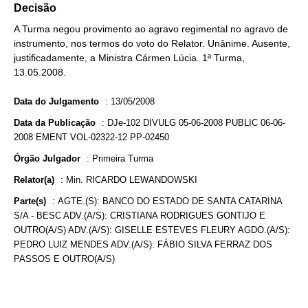
Decisão
A Turma negou provimento ao agravo regimental no agravo de
instrumento, nos termos do voto do Relator. Unânime. Ausente,
justificadamente, a Ministra Cármen Lúcia. 1ª Turma,
13.05.2008.
Data do Julgamento
:
13/05/2008
Data da Publicação
:
DJe-102 DIVULG 05-06-2008 PUBLIC 06-06-
2008 EMENT VOL-02322-12 PP-02450
Órgão Julgador
:
Primeira Turma
Relator(a)
:
Min. RICARDO LEWANDOWSKI
Parte(s)
:
AGTE.(S): BANCO DO ESTADO DE SANTA CATARINA
S/A - BESC ADV.(A/S): CRISTIANA RODRIGUES GONTIJO E
OUTRO(A/S) ADV.(A/S): GISELLE ESTEVES FLEURY AGDO.(A/S):
PEDRO LUIZ MENDES ADV.(A/S): FÁBIO SILVA FERRAZ DOS
PASSOS E OUTRO(A/S)