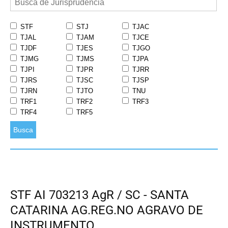
STF
STJ
TJAC
TJAL
TJAM
TJCE
TJDF
TJES
TJGO
TJMG
TJMS
TJPA
TJPI
TJPR
TJRR
TJRS
TJSC
TJSP
TJRN
TJTO
TNU
TRF1
TRF2
TRF3
TRF4
TRF5
Busca
STF AI 703213 AgR / SC - SANTA
CATARINA AG.REG.NO AGRAVO DE
INSTRUMENTO