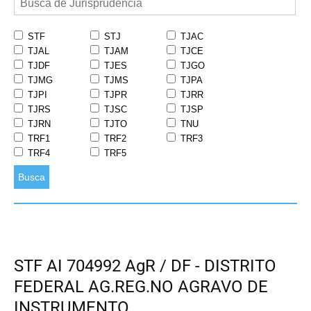
STF
STJ
TJAC
TJAL
TJAM
TJCE
TJDF
TJES
TJGO
TJMG
TJMS
TJPA
TJPI
TJPR
TJRR
TJRS
TJSC
TJSP
TJRN
TJTO
TNU
TRF1
TRF2
TRF3
TRF4
TRF5
Busca
STF AI 704992 AgR / DF - DISTRITO
FEDERAL AG.REG.NO AGRAVO DE
INSTRUMENTO