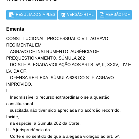
RESULTADO SIMPLES
VERSÃO HTML
VERSÃO PDF
Ementa
CONSTITUCIONAL. PROCESSUAL CIVIL. AGRAVO 
REGIMENTAL EM

   AGRAVO DE INSTRUMENTO. AUSÊNCIA DE 
PREQUESTIONAMENTO. SÚMULA 282

   DO STF. ALEGADA VIOLAÇÃO AOS ARTS. 5º, II, XXXV, LIV E 
LV, DA CF.

   OFENSA REFLEXA. SÚMULA 636 DO STF. AGRAVO 
IMPROVIDO.

I -

   Inadmissível o recurso extraordinário se a questão 
constitucional

   suscitada não tiver sido apreciada no acórdão recorrido. 
Incide,

   na espécie, a Súmula 282 da Corte.

II - A jurisprudência da

   Corte é no sentido de que a alegada violação ao art. 5º, 