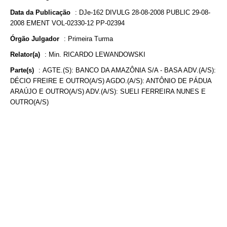
Data da Publicação
:
DJe-162 DIVULG 28-08-2008 PUBLIC 29-08-
2008 EMENT VOL-02330-12 PP-02394
Órgão Julgador
:
Primeira Turma
Relator(a)
:
Min. RICARDO LEWANDOWSKI
Parte(s)
:
AGTE.(S): BANCO DA AMAZÔNIA S/A - BASA ADV.(A/S):
DÉCIO FREIRE E OUTRO(A/S) AGDO.(A/S): ANTÔNIO DE PÁDUA
ARAÚJO E OUTRO(A/S) ADV.(A/S): SUELI FERREIRA NUNES E
OUTRO(A/S)