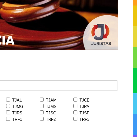
TJAL
TJAM
TJCE
TJMG
TJMS
TJPA
TJRS
TJSC
TJSP
TRF1
TRF2
TRF3