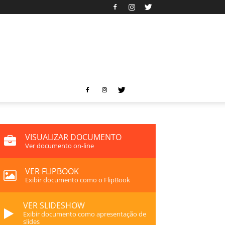
VISUALIZAR DOCUMENTO
Ver documento on-line
VER FLIPBOOK
Exibir documento como o FlipBook
VER SLIDESHOW
Exibir documento como apresentação de
slides