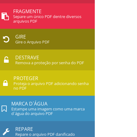
FRAGMENTE
Separe um único PDF dentre diversos
arquivos PDF
GIRE
Gire o Arquivo PDF
DESTRAVE
Remova a proteção por senha do PDF
PROTEGER
Proteja o arquivo PDF adicionando senha
no PDF
MARCA D`ÁGUA
Estampe uma imagem como uma marca
d`água do arquivo PDF
REPARE
Repare o arquivo PDF danificado