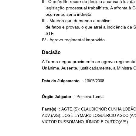
II - O acórdão recorrido decidiu a causa à luz da

   legislação processual trabalhista. A afronta à Constituição, se

   ocorrente, seria indireta.

III - Matéria que demanda a análise

   de fatos e provas, o que atrai a incidência da Súmula 279 do

   STF.

IV - Agravo regimental improvido.
Decisão
A Turma negou provimento ao agravo regimental 
Unânime. Ausente, justificadamente, a Ministra 
Data do Julgamento
:
13/05/2008
Órgão Julgador
:
Primeira Turma
Parte(s)
:
AGTE.(S): CLAUDIONOR CUNHA LOBÃO 
ADV.(A/S): JOSÉ EYMARD LOGUÉRCIO AGDO.(A/
VICTOR RUSSOMANO JÚNIOR E OUTRO(A/S)