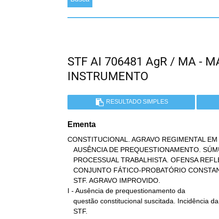
STF AI 706481 AgR / MA -
INSTRUMENTO
RESULTADO SIMPLES
Ementa
CONSTITUCIONAL. AGRAVO REGIMENTAL EM 
   AUSÊNCIA DE PREQUESTIONAMENTO. SÚMULA 282 DO STF.  MATÉRIA

   PROCESSUAL TRABALHISTA. OFENSA REFLEXA. NECESSIDADE DE REEXAME DO

   CONJUNTO FÁTICO-PROBATÓRIO CONSTANTE DOS AUTOS. SÚMULA 279 DO

   STF. AGRAVO IMPROVIDO.

I - Ausência de prequestionamento da

   questão constitucional suscitada. Incidência da Súmula 282 do

   STF.
