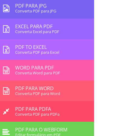
PDF PARA JPG
Converta PDF para JPG
EXCEL PARA PDF
Converta Excel para PDF
PDF TO EXCEL
Converta PDF para Excel
WORD PARA PDF
Converta Word para PDF
PDF PARA WORD
Converta PDF para Word
PDF PARA PDFA
Converta PDF para PDFa
PDF PARA O WEBFORM
Editar formulário em PDF