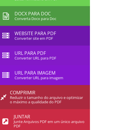
DOCX PARA DOC
Converta Docx para Doc
WEBSITE PARA PDF
Converter site em PDF
URL PARA PDF
Converter URL para PDF
URL PARA IMAGEM
Converter URL para imagem
COMPRIMIR
Reduzir o tamanho do arquivo e optimizar
o máximo a qualidade do PDF
JUNTAR
Junte Arquivos PDF em um único arquivo
PDF