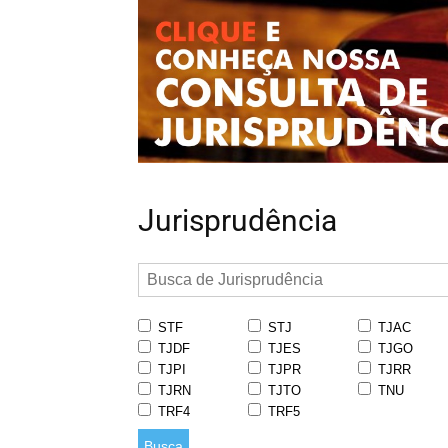
Jurisprudência
STF
STJ
TJAC
TJDF
TJES
TJGO
TJPI
TJPR
TJRR
TJRN
TJTO
TNU
TRF4
TRF5
Busca