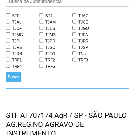
STF
STJ
TJAC
TJAL
TJAM
TJCE
TJDF
TJES
TJGO
TJMG
TJMS
TJPA
TJPI
TJPR
TJRR
TJRS
TJSC
TJSP
TJRN
TJTO
TNU
TRF1
TRF2
TRF3
TRF4
TRF5
Busca
STF AI 707174 AgR / SP - SÃO PAULO
AG.REG.NO AGRAVO DE
INSTRUMENTO