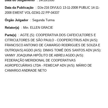
Data do Julgamento
:
14/10/2008
Data da Publicação
:
DJe-216 DIVULG 13-11-2008 PUBLIC 14-11-
2008 EMENT VOL-02341-22 PP-04337
Órgão Julgador
:
Segunda Turma
Relator(a)
:
Min. ELLEN GRACIE
Parte(s)
:
AGTE.(S): COOPERATIVA DOS CAFEICULTORES E
CITRICULTORES DE SÃO PAULO - COOPERCITRUS ADV.(A/S):
FRANCISCO ANTONIO DE CAMARGO RODRIGUES DE SOUZA E
OUTRO(A/S) AGDO.(A/S): DIMAS TOMÉ DOS SANTOS ADV.(A/S):
VANNY JOAQUINA HIPÓLITO DE ABREU AGDO.(A/S):
FEDERAÇÃO MERIDIONAL DE COOPERATIVAS
AGROPECUÁRIAS LTDA - FEMECAP ADV.(A/S): MÁRIO DE
CAMARGO ANDRADE NETO